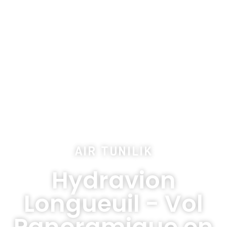
AIR TUNILIK
Hydravion
Longueuil - Vol