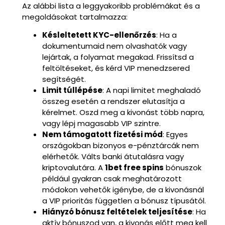
Az alábbi lista a leggyakoribb problémákat és a
megoldásokat tartalmazza:
Késleltetett KYC-ellenőrzés
: Ha a
dokumentumaid nem olvashatók vagy
lejártak, a folyamat megakad. Frissítsd a
feltöltéseket, és kérd VIP menedzsered
segítségét.
Limit túllépése
: A napi limitet meghaladó
összeg esetén a rendszer elutasítja a
kérelmet. Oszd meg a kivonást több napra,
vagy lépj magasabb VIP szintre.
Nem támogatott fizetési mód
: Egyes
országokban bizonyos e-pénztárcák nem
elérhetők. Válts banki átutalásra vagy
kriptovalutára. A
1bet free spins
bónuszok
például gyakran csak meghatározott
módokon vehetők igénybe, de a kivonásnál
a VIP prioritás független a bónusz típusától.
Hiányzó bónusz feltételek teljesítése
: Ha
aktív bónuszod van, a kivonás előtt meg kell