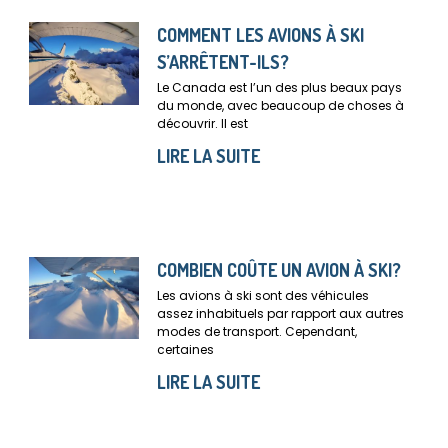
COMMENT LES AVIONS À SKI
S’ARRÊTENT-ILS?
Le Canada est l’un des plus beaux pays
du monde, avec beaucoup de choses à
découvrir. Il est
LIRE LA SUITE
COMBIEN COÛTE UN AVION À SKI?
Les avions à ski sont des véhicules
assez inhabituels par rapport aux autres
modes de transport. Cependant,
certaines
LIRE LA SUITE