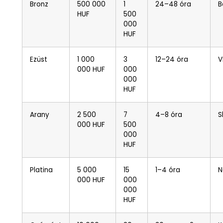
Bronz
500 000
1
24–48 óra
B
HUF
500
000
HUF
Ezüst
1 000
3
12–24 óra
V
000 HUF
000
000
HUF
Arany
2 500
7
4–8 óra
Sk
000 HUF
500
000
HUF
Platina
5 000
15
1–4 óra
N
000 HUF
000
000
HUF