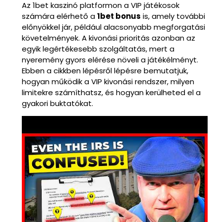
Az 1bet kaszinó platformon a VIP játékosok
számára elérhető a
1bet bonus
is, amely további
előnyökkel jár, például alacsonyabb megforgatási
követelmények. A kivonási prioritás azonban az
egyik legértékesebb szolgáltatás, mert a
nyeremény gyors elérése növeli a játékélményt.
Ebben a cikkben lépésről lépésre bemutatjuk,
hogyan működik a VIP kivonási rendszer, milyen
limitekre számíthatsz, és hogyan kerülheted el a
gyakori buktatókat.