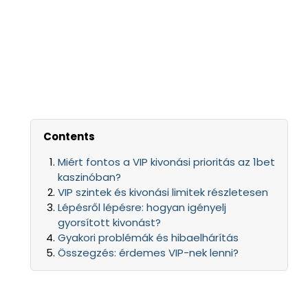
Contents
Miért fontos a VIP kivonási prioritás az 1bet
kaszinóban?
VIP szintek és kivonási limitek részletesen
Lépésről lépésre: hogyan igényelj
gyorsított kivonást?
Gyakori problémák és hibaelhárítás
Összegzés: érdemes VIP-nek lenni?