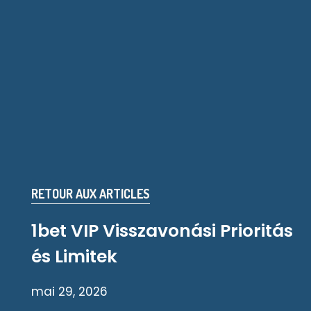
RETOUR AUX ARTICLES
1bet VIP Visszavonási Prioritás
és Limitek
mai 29, 2026