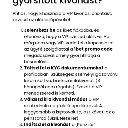
gyorsított kivonást?
Ahhoz, hogy kihasználd a VIP kivonási prioritást,
kövesd az alábbi lépéseket:
Jelentkezz be
az 1bet fiókodba, és
ellenőrizd, hogy a VIP szinted aktív-e. Ha
még nem vagy VIP, vedd fel a kapcsolatot
az ügyfélszolgálattal a
1bet promo code
megadásával, amely gyorsíthatja a
besorolást.
Töltsd fel a KYC dokumentumokat
a
profilodban. Szükséges: személyi igazolvány,
lakcímkártya, bankszámlakivonat (3
hónapnál nem régebbi). Ezeket a VIP
menedzsered is kérheti.
Válaszd ki a kivonási módot
a VIP
szintednek megfelelő opciók közül. A
leggyorsabb a kriptovaluta, ezt követi az e-
pénztárca (Skrill, Neteller).
Indítsd el a kivonást
a „Pénztár”