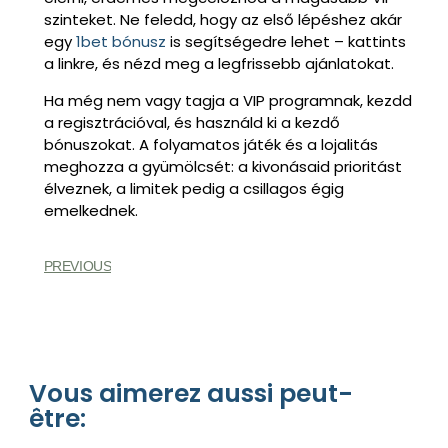
szinteket. Ne feledd, hogy az első lépéshez akár
egy
1bet bónusz
is segítségedre lehet – kattints
a linkre, és nézd meg a legfrissebb ajánlatokat.
Ha még nem vagy tagja a VIP programnak, kezdd
a regisztrációval, és használd ki a kezdő
bónuszokat. A folyamatos játék és a lojalitás
meghozza a gyümölcsét: a kivonásaid prioritást
élveznek, a limitek pedig a csillagos égig
emelkednek.
PREVIOUS
Vous aimerez aussi peut-
être: