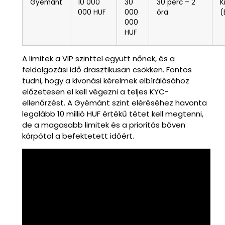
Gyémánt
10 000
30
30 perc – 2
K
000 HUF
000
óra
(
000
HUF
A limitek a VIP szinttel együtt nőnek, és a
feldolgozási idő drasztikusan csökken. Fontos
tudni, hogy a kivonási kérelmek elbírálásához
előzetesen el kell végezni a teljes KYC-
ellenőrzést. A Gyémánt szint eléréséhez havonta
legalább 10 millió HUF értékű tétet kell megtenni,
de a magasabb limitek és a prioritás bőven
kárpótol a befektetett időért.