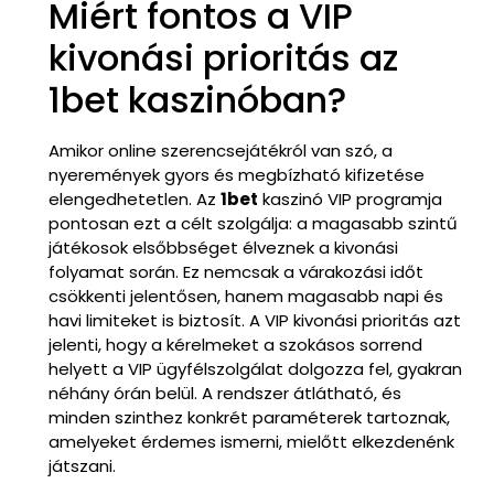
Miért fontos a VIP
kivonási prioritás az
1bet kaszinóban?
Amikor online szerencsejátékról van szó, a
nyeremények gyors és megbízható kifizetése
elengedhetetlen. Az
1bet
kaszinó VIP programja
pontosan ezt a célt szolgálja: a magasabb szintű
játékosok elsőbbséget élveznek a kivonási
folyamat során. Ez nemcsak a várakozási időt
csökkenti jelentősen, hanem magasabb napi és
havi limiteket is biztosít. A VIP kivonási prioritás azt
jelenti, hogy a kérelmeket a szokásos sorrend
helyett a VIP ügyfélszolgálat dolgozza fel, gyakran
néhány órán belül. A rendszer átlátható, és
minden szinthez konkrét paraméterek tartoznak,
amelyeket érdemes ismerni, mielőtt elkezdenénk
játszani.