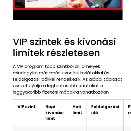
VIP szintek és kivonási
limitek részletesen
A VIP program több szintből áll, amelyek
mindegyike más-más kivonási korlátokkal és
feldolgozási időkkel rendelkezik. Az alábbi táblázat
összefoglalja a legfontosabb adatokat a
leggyakoribb fizetési módokra vonatkozóan:
VIP szint
Napi
Heti
Feldolgozási
P
kivonási
limit
idő
limit