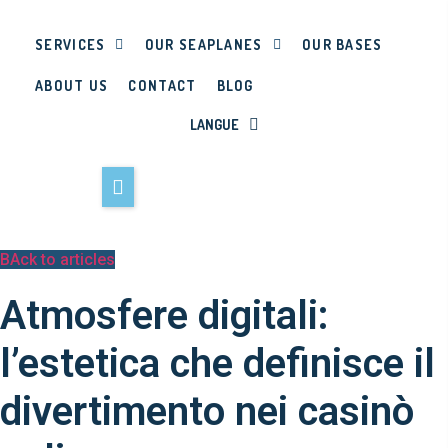
SERVICES
OUR SEAPLANES
OUR BASES
ABOUT US
CONTACT
BLOG
LANGUE
BAck to articles
Atmosfere digitali:
l’estetica che definisce il
divertimento nei casinò