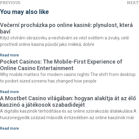
PREVIOUS
NEXT
You may also like
Večerní procházka po online kasině: plynulost, která
baví
Když otvírám obrazovku a nechávám se vést světlem a zvuky, celé
prostředí online kasina působí jako měkká, dobře
Read more
Pocket Casinos: The Mobile-First Experience of
Online Casino Entertainment
Why mobile matters for modern casino nights The shift from desktop
to pocket-sized screens has changed how people
Read more
A Mostbet Casino világában: hogyan alakítja át az élő
kaszinó a játékosok szabadidejét
A digitális kaszinók térhódítása és az online szórakozás átalakulása A
huszonegyedik század második évtizedében az online kaszinók már
Read more