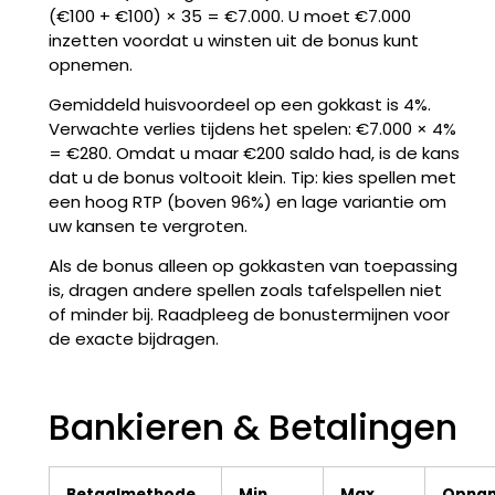
(€100 + €100) × 35 = €7.000. U moet €7.000
inzetten voordat u winsten uit de bonus kunt
opnemen.
Gemiddeld huisvoordeel op een gokkast is 4%.
Verwachte verlies tijdens het spelen: €7.000 × 4%
= €280. Omdat u maar €200 saldo had, is de kans
dat u de bonus voltooit klein. Tip: kies spellen met
een hoog RTP (boven 96%) en lage variantie om
uw kansen te vergroten.
Als de bonus alleen op gokkasten van toepassing
is, dragen andere spellen zoals tafelspellen niet
of minder bij. Raadpleeg de bonustermijnen voor
de exacte bijdragen.
Bankieren & Betalingen
Betaalmethode
Min.
Max.
Opnam