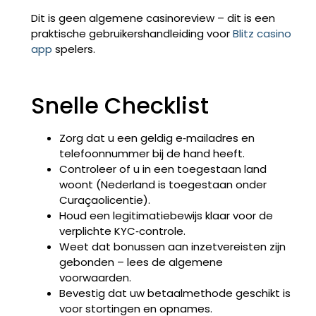
Dit is geen algemene casinoreview – dit is een
praktische gebruikershandleiding voor
Blitz casino
app
spelers.
Snelle Checklist
Zorg dat u een geldig e‑mailadres en
telefoonnummer bij de hand heeft.
Controleer of u in een toegestaan land
woont (Nederland is toegestaan onder
Curaçaolicentie).
Houd een legitimatiebewijs klaar voor de
verplichte KYC‑controle.
Weet dat bonussen aan inzetvereisten zijn
gebonden – lees de algemene
voorwaarden.
Bevestig dat uw betaalmethode geschikt is
voor stortingen en opnames.