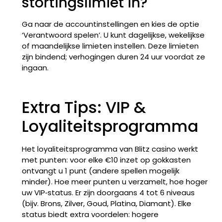
stortingslimiet in?
Ga naar de accountinstellingen en kies de optie
‘Verantwoord spelen’. U kunt dagelijkse, wekelijkse
of maandelijkse limieten instellen. Deze limieten
zijn bindend; verhogingen duren 24 uur voordat ze
ingaan.
Extra Tips: VIP &
Loyaliteitsprogramma
Het loyaliteitsprogramma van Blitz casino werkt
met punten: voor elke €10 inzet op gokkasten
ontvangt u 1 punt (andere spellen mogelijk
minder). Hoe meer punten u verzamelt, hoe hoger
uw VIP‑status. Er zijn doorgaans 4 tot 6 niveaus
(bijv. Brons, Zilver, Goud, Platina, Diamant). Elke
status biedt extra voordelen: hogere