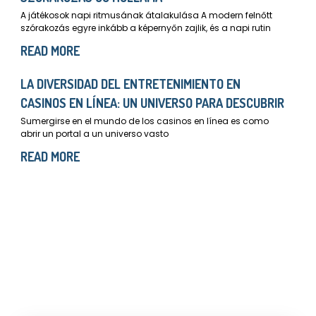
A játékosok napi ritmusának átalakulása A modern felnőtt
szórakozás egyre inkább a képernyőn zajlik, és a napi rutin
READ MORE
LA DIVERSIDAD DEL ENTRETENIMIENTO EN
CASINOS EN LÍNEA: UN UNIVERSO PARA DESCUBRIR
Sumergirse en el mundo de los casinos en línea es como
abrir un portal a un universo vasto
READ MORE