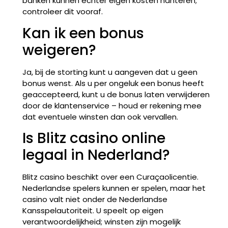
banken kunnen echter eigen kosten hanteren;
controleer dit vooraf.
Kan ik een bonus
weigeren?
Ja, bij de storting kunt u aangeven dat u geen
bonus wenst. Als u per ongeluk een bonus heeft
geaccepteerd, kunt u de bonus laten verwijderen
door de klantenservice – houd er rekening mee
dat eventuele winsten dan ook vervallen.
Is Blitz casino online
legaal in Nederland?
Blitz casino beschikt over een Curaçaolicentie.
Nederlandse spelers kunnen er spelen, maar het
casino valt niet onder de Nederlandse
Kansspelautoriteit. U speelt op eigen
verantwoordelijkheid; winsten zijn mogelijk