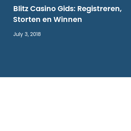
Blitz Casino Gids: Registreren,
Storten en Winnen
July 3, 2018