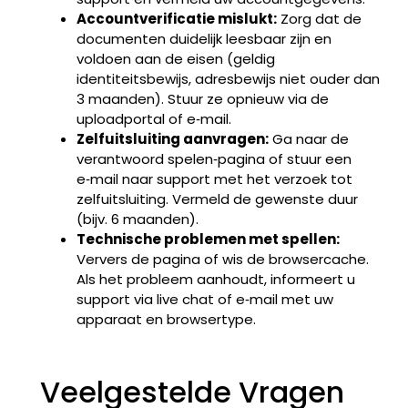
Accountverificatie mislukt:
Zorg dat de
documenten duidelijk leesbaar zijn en
voldoen aan de eisen (geldig
identiteitsbewijs, adresbewijs niet ouder dan
3 maanden). Stuur ze opnieuw via de
uploadportal of e‑mail.
Zelfuitsluiting aanvragen:
Ga naar de
verantwoord spelen‑pagina of stuur een
e‑mail naar support met het verzoek tot
zelfuitsluiting. Vermeld de gewenste duur
(bijv. 6 maanden).
Technische problemen met spellen:
Ververs de pagina of wis de browsercache.
Als het probleem aanhoudt, informeert u
support via live chat of e‑mail met uw
apparaat en browsertype.
Veelgestelde Vragen