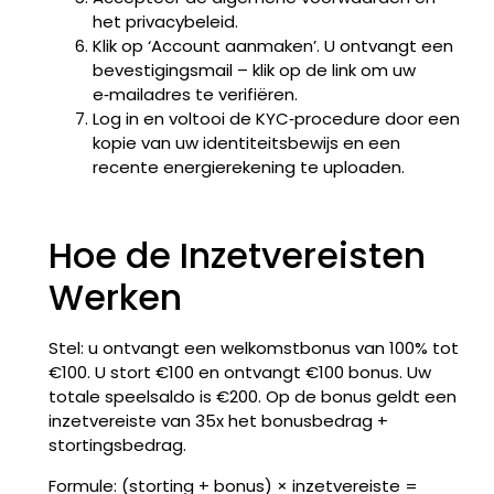
het privacybeleid.
Klik op ‘Account aanmaken’. U ontvangt een
bevestigingsmail – klik op de link om uw
e‑mailadres te verifiëren.
Log in en voltooi de KYC‑procedure door een
kopie van uw identiteitsbewijs en een
recente energierekening te uploaden.
Hoe de Inzetvereisten
Werken
Stel: u ontvangt een welkomstbonus van 100% tot
€100. U stort €100 en ontvangt €100 bonus. Uw
totale speelsaldo is €200. Op de bonus geldt een
inzetvereiste van 35x het bonusbedrag +
stortingsbedrag.
Formule: (storting + bonus) × inzetvereiste =