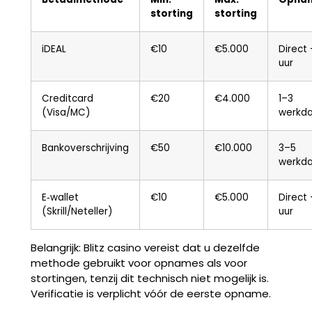
storting
storting
iDEAL
€10
€5.000
Direct
uur
Creditcard
€20
€4.000
1–3
(Visa/MC)
werkd
Bankoverschrijving
€50
€10.000
3–5
werkd
E‑wallet
€10
€5.000
Direct
(Skrill/Neteller)
uur
Belangrijk: Blitz casino vereist dat u dezelfde
methode gebruikt voor opnames als voor
stortingen, tenzij dit technisch niet mogelijk is.
Verificatie is verplicht vóór de eerste opname.