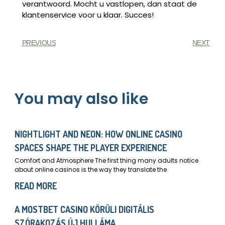
verantwoord. Mocht u vastlopen, dan staat de
klantenservice voor u klaar. Succes!
PREVIOUS
NEXT
You may also like
NIGHTLIGHT AND NEON: HOW ONLINE CASINO
SPACES SHAPE THE PLAYER EXPERIENCE
Comfort and Atmosphere The first thing many adults notice
about online casinos is the way they translate the
READ MORE
A MOSTBET CASINO KÖRÜLI DIGITÁLIS
SZÓRAKOZÁS ÚJ HULLÁMA