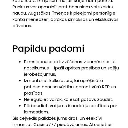
katru 100 € likmju summu jūs saņemat 1 punktu.
Punktus var apmainīt pret bonusiem vai skaidru
naudu. Augstākos līmeņos ir pieejami personīgie
konta menedžeri, ātrākas izmaksas un ekskluzīvas
dāvanas.
Papildu padomi
Pirms bonusa aktivizēšanas vienmēr izlasiet
noteikumus – īpaši aprites prasības un spēļu
ierobežojumus.
Izmantojiet kalkulatoru, lai aprēķinātu
patieso bonusa vērtību, ņemot vērā RTP un
prasības.
Neieguldiet vairāk, kā esat gatavs zaudēt.
Pārbaudiet, vai jums ir nodokļu saistības par
laimestiem.
Šis ceļvedis palīdzēs jums droši un efektīvi
izmantot Casino777 piedāvājumus. Atcerieties