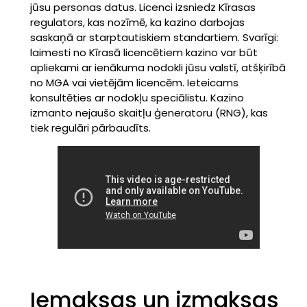
jūsu personas datus. Licenci izsniedz Kīrasas
regulators, kas nozīmē, ka kazino darbojas
saskaņā ar starptautiskiem standartiem. Svarīgi:
laimesti no Kīrasā licencētiem kazino var būt
apliekami ar ienākuma nodokli jūsu valstī, atšķirībā
no MGA vai vietējām licencēm. Ieteicams
konsultēties ar nodokļu speciālistu. Kazino
izmanto nejaušo skaitļu ģeneratoru (RNG), kas
tiek regulāri pārbaudīts.
Iemaksas un izmaksas