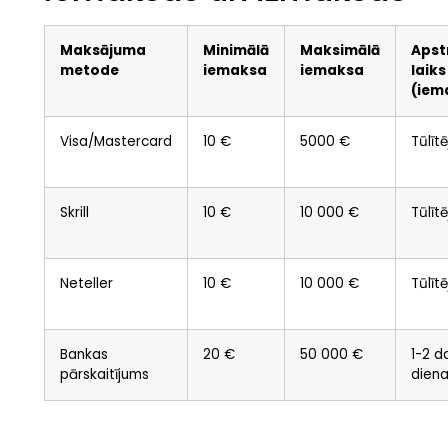
Maksājuma
Minimālā
Maksimālā
Apst
metode
iemaksa
iemaksa
laiks
(iem
Visa/Mastercard
10 €
5000 €
Tūlītē
Skrill
10 €
10 000 €
Tūlītē
Neteller
10 €
10 000 €
Tūlītē
Bankas
20 €
50 000 €
1-2 d
pārskaitījums
dien