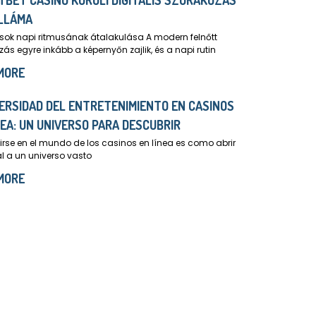
LLÁMA
osok napi ritmusának átalakulása A modern felnőtt
ás egyre inkább a képernyőn zajlik, és a napi rutin
MORE
VERSIDAD DEL ENTRETENIMIENTO EN CASINOS
NEA: UN UNIVERSO PARA DESCUBRIR
rse en el mundo de los casinos en línea es como abrir
al a un universo vasto
MORE