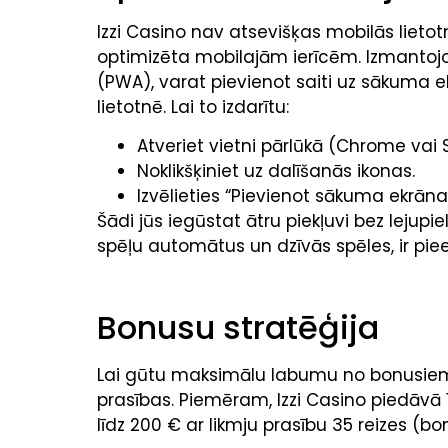
Izzi Casino nav atsevišķas mobilās lietotn
optimizēta mobilajām ierīcēm. Izmantojot
(PWA), varat pievienot saiti uz sākuma e
lietotnē. Lai to izdarītu:
Atveriet vietni pārlūkā (Chrome vai S
Noklikšķiniet uz dalīšanās ikonas.
Izvēlieties “Pievienot sākuma ekrān
Šādi jūs iegūstat ātru piekļuvi bez lejupie
spēļu automātus un dzīvās spēles, ir pie
Bonusu stratēģija
Lai gūtu maksimālu labumu no bonusiem, i
prasības. Piemēram, Izzi Casino piedāv
līdz 200 € ar likmju prasību 35 reizes (b