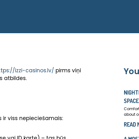
You
tps://izzi-casinos.lv/
pirms viņi
s atbildes.
NIGHT
SPACE
Comfort
about on
s ir viss nepieciešamais:
READ 
 vai ID karte) – tas būs
A MOS