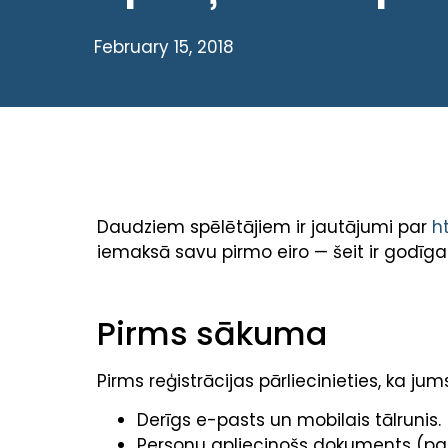
February 15, 2018
Daudziem spēlētājiem ir jautājumi par
ht
iemaksā savu pirmo eiro — šeit ir godīga
Pirms sākuma
Pirms reģistrācijas pārliecinieties, ka jum
Derīgs e-pasts un mobilais tālrunis.
Personu apliecinošs dokuments (pase