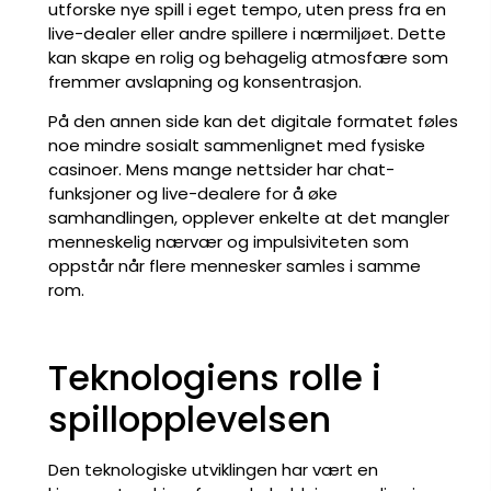
utforske nye spill i eget tempo, uten press fra en
live-dealer eller andre spillere i nærmiljøet. Dette
kan skape en rolig og behagelig atmosfære som
fremmer avslapning og konsentrasjon.
På den annen side kan det digitale formatet føles
noe mindre sosialt sammenlignet med fysiske
casinoer. Mens mange nettsider har chat-
funksjoner og live-dealere for å øke
samhandlingen, opplever enkelte at det mangler
menneskelig nærvær og impulsiviteten som
oppstår når flere mennesker samles i samme
rom.
Teknologiens rolle i
spillopplevelsen
Den teknologiske utviklingen har vært en