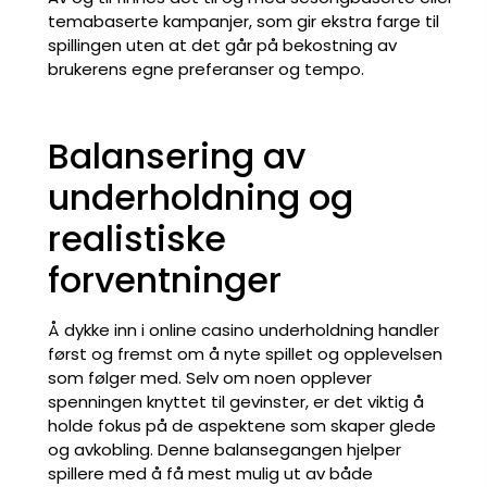
temabaserte kampanjer, som gir ekstra farge til
spillingen uten at det går på bekostning av
brukerens egne preferanser og tempo.
Balansering av
underholdning og
realistiske
forventninger
Å dykke inn i online casino underholdning handler
først og fremst om å nyte spillet og opplevelsen
som følger med. Selv om noen opplever
spenningen knyttet til gevinster, er det viktig å
holde fokus på de aspektene som skaper glede
og avkobling. Denne balansegangen hjelper
spillere med å få mest mulig ut av både