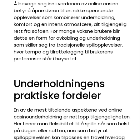
Å bevege seg inn i verdenen av online casino
betyr å åpne døren til en rekke spennende
opplevelser som kombinerer underholdning,
komfort og en intens atmosfære, alt tilgjengelig
rett fra sofaen. For mange voksne brukere blir
dette en form for avkobling og underholdning
som skiller seg fra tradisjonelle spillopplevelser,
hvor tempo og tilrettelegging til brukerens
preferanser står i høysetet.
Underholdningens
praktiske fordeler
En av de mest tiltalende aspektene ved online
casinounderholdning er nettopp tilgjengeligheten.
Her finner man fleksibilitet til å spille når som helst
på dagen eller natten, noe som betyr at
spillopplevelsen kan tilpasses en travel hverdag.