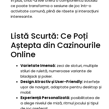
În plus, chat-ul live oferă o componentă socială
ce poate transforma o sesiune de joc într-o
activitate comună, plină de râsete și interacțiuni
interesante.
Listă Scurtă: Ce Poți
Aștepta din Cazinourile
Online
Varietate Imensă:
zeci de sloturi, multiple
stiluri de ruletă, numeroase variante de
blackjack și poker.
Design Atractiv și User-Friendly:
interfețe
ușor de navigat, adaptate pentru desktop și
mobil.
Experiență Personalizată:
posibilitatea de
a alege nivelul de miză, ritmul jocului și tipul
de joc preferat.