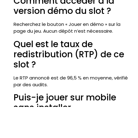
Comment accéder à la
version démo du slot ?
Recherchez le bouton « Jouer en démo » sur la
page du jeu. Aucun dépôt n’est nécessaire.
Quel est le taux de
redistribution (RTP) de ce
slot ?
Le RTP annoncé est de 96,5 % en moyenne, vérifié
par des audits.
Puis-je jouer sur mobile
sans installer
d’application ?
Oui, le casino propose un site adapté aux mobiles
et une PWA (application web progressive)