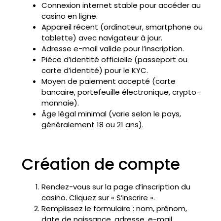
Connexion internet stable pour accéder au
casino en ligne.
Appareil récent (ordinateur, smartphone ou
tablette) avec navigateur à jour.
Adresse e-mail valide pour l’inscription.
Pièce d’identité officielle (passeport ou
carte d’identité) pour le KYC.
Moyen de paiement accepté (carte
bancaire, portefeuille électronique, crypto-
monnaie).
Âge légal minimal (varie selon le pays,
généralement 18 ou 21 ans).
Création de compte
Rendez-vous sur la page d’inscription du
casino. Cliquez sur « S’inscrire ».
Remplissez le formulaire : nom, prénom,
date de naissance, adresse, e-mail.