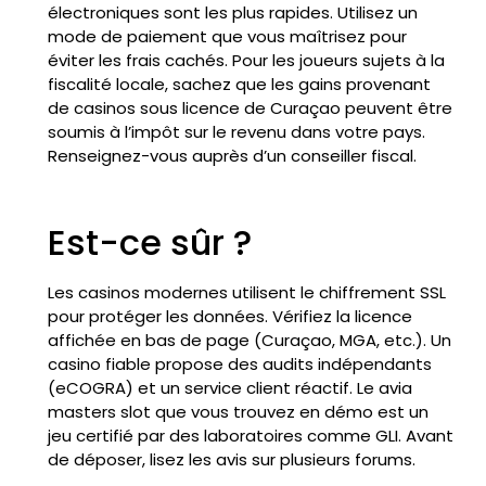
électroniques sont les plus rapides. Utilisez un
mode de paiement que vous maîtrisez pour
éviter les frais cachés. Pour les joueurs sujets à la
fiscalité locale, sachez que les gains provenant
de casinos sous licence de Curaçao peuvent être
soumis à l’impôt sur le revenu dans votre pays.
Renseignez-vous auprès d’un conseiller fiscal.
Est-ce sûr ?
Les casinos modernes utilisent le chiffrement SSL
pour protéger les données. Vérifiez la licence
affichée en bas de page (Curaçao, MGA, etc.). Un
casino fiable propose des audits indépendants
(eCOGRA) et un service client réactif. Le avia
masters slot que vous trouvez en démo est un
jeu certifié par des laboratoires comme GLI. Avant
de déposer, lisez les avis sur plusieurs forums.