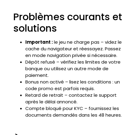
Problèmes courants et
solutions
Important :
le jeu ne charge pas – videz le
cache du navigateur et réessayez. Passez
en mode navigation privée si nécessaire.
Dépôt refusé – vérifiez les limites de votre
banque ou utilisez un autre mode de
paiement.
Bonus non activé – lisez les conditions : un
code promo est parfois requis.
Retard de retrait – contactez le support
après le délai annoncé.
Compte bloqué pour KYC – fournissez les
documents demandés dans les 48 heures.