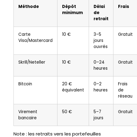
Méthode
Dépôt
Délai
Frais
minimum
de
retrait
Carte
10 €
3–5
Gratuit
Visa/Mastercard
jours
ouvrés
Skrill/Neteller
10 €
0–24
Gratuit
heures
Bitcoin
20 €
0–2
Frais
équivalent
heures
de
réseau
Virement
50 €
5–7
Gratuit
bancaire
jours
Note : les retraits vers les portefeuilles