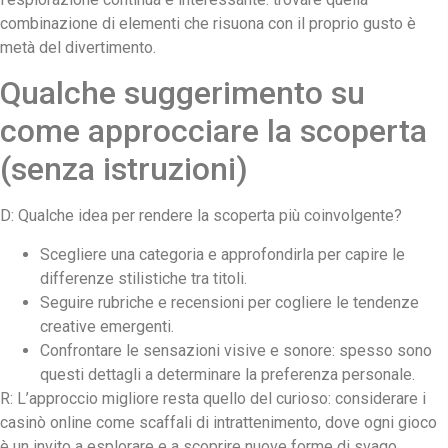
combinazione di elementi che risuona con il proprio gusto è
metà del divertimento.
Qualche suggerimento su
come approcciare la scoperta
(senza istruzioni)
D: Qualche idea per rendere la scoperta più coinvolgente?
Scegliere una categoria e approfondirla per capire le
differenze stilistiche tra titoli.
Seguire rubriche e recensioni per cogliere le tendenze
creative emergenti.
Confrontare le sensazioni visive e sonore: spesso sono
questi dettagli a determinare la preferenza personale.
R: L’approccio migliore resta quello del curioso: considerare i
casinò online come scaffali di intrattenimento, dove ogni gioco
è un invito a esplorare e a scoprire nuove forme di svago