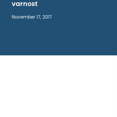
varnost
November 17, 2017