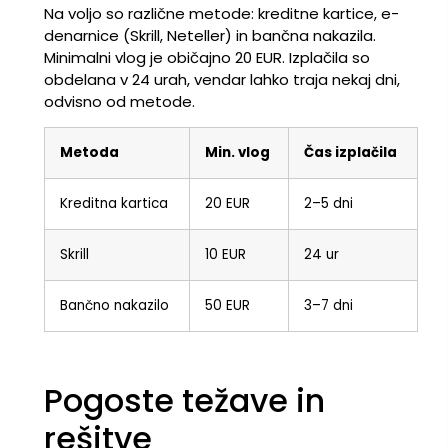
Na voljo so različne metode: kreditne kartice, e-
denarnice (Skrill, Neteller) in bančna nakazila.
Minimalni vlog je običajno 20 EUR. Izplačila so
obdelana v 24 urah, vendar lahko traja nekaj dni,
odvisno od metode.
Metoda
Min. vlog
Čas izplačila
Kreditna kartica
20 EUR
2–5 dni
Skrill
10 EUR
24 ur
Bančno nakazilo
50 EUR
3–7 dni
Pogoste težave in
rešitve