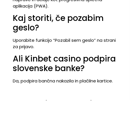
aplikacija (PWA).
Kaj storiti, če pozabim
geslo?
Uporabite funkcijo “Pozabil sem geslo” na strani
za prijavo.
Ali Kinbet casino podpira
slovenske banke?
Da, podpira bančna nakazila in plačilne kartice.
Nasveti strokovnjakov
Funkcija
Hitrost
Opomba