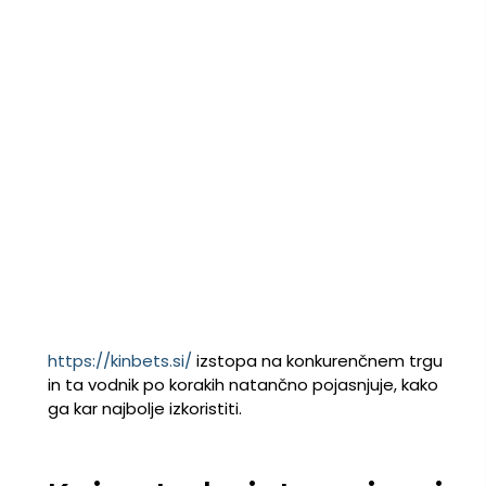
https://kinbets.si/
izstopa na konkurenčnem trgu
in ta vodnik po korakih natančno pojasnjuje, kako
ga kar najbolje izkoristiti.