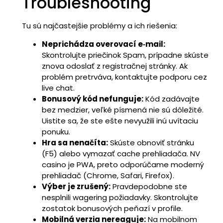
Troubleshooting
Tu sú najčastejšie problémy a ich riešenia:
Neprichádza overovací e‑mail:
Skontrolujte priečinok Spam, prípadne skúste
znova odoslať z registračnej stránky. Ak
problém pretrváva, kontaktujte podporu cez
live chat.
Bonusový kód nefunguje:
Kód zadávajte
bez medzier, veľké písmená nie sú dôležité.
Uistite sa, že ste ešte nevyužili inú uvítaciu
ponuku.
Hra sa nenačíta:
Skúste obnoviť stránku
(F5) alebo vymazať cache prehliadača. NV
casino je PWA, preto odporúčame moderný
prehliadač (Chrome, Safari, Firefox).
Výber je zrušený:
Pravdepodobne ste
nesplnili wagering požiadavky. Skontrolujte
zostatok bonusových peňazí v profile.
Mobilná verzia nereaguje:
Na mobilnom