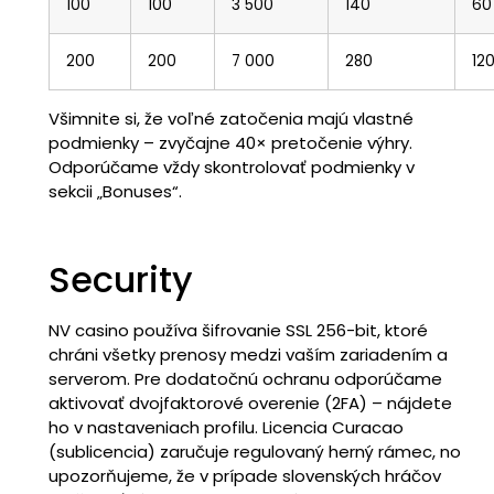
100
100
3 500
140
60
200
200
7 000
280
12
Všimnite si, že voľné zatočenia majú vlastné
podmienky – zvyčajne 40× pretočenie výhry.
Odporúčame vždy skontrolovať podmienky v
sekcii „Bonuses“.
Security
NV casino používa šifrovanie SSL 256-bit, ktoré
chráni všetky prenosy medzi vaším zariadením a
serverom. Pre dodatočnú ochranu odporúčame
aktivovať dvojfaktorové overenie (2FA) – nájdete
ho v nastaveniach profilu. Licencia Curacao
(sublicencia) zaručuje regulovaný herný rámec, no
upozorňujeme, že v prípade slovenských hráčov