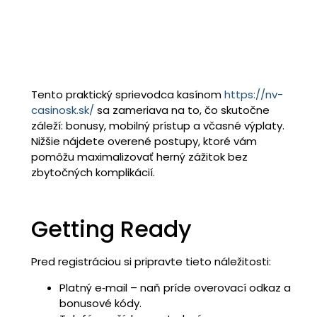
Tento praktický sprievodca kasínom
https://nv-
casinosk.sk/
sa zameriava na to, čo skutočne
záleží: bonusy, mobilný prístup a včasné výplaty.
Nižšie nájdete overené postupy, ktoré vám
pomôžu maximalizovať herný zážitok bez
zbytočných komplikácií.
Getting Ready
Pred registráciou si pripravte tieto náležitosti:
Platný e‑mail – naň príde overovací odkaz a
bonusové kódy.