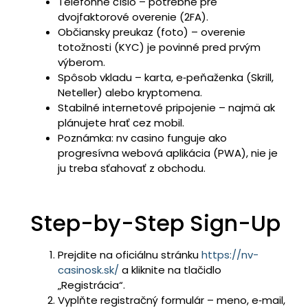
Telefónne číslo – potrebné pre
dvojfaktorové overenie (2FA).
Občiansky preukaz (foto) – overenie
totožnosti (KYC) je povinné pred prvým
výberom.
Spôsob vkladu – karta, e‑peňaženka (Skrill,
Neteller) alebo kryptomena.
Stabilné internetové pripojenie – najmä ak
plánujete hrať cez mobil.
Poznámka: nv casino funguje ako
progresívna webová aplikácia (PWA), nie je
ju treba sťahovať z obchodu.
Step-by-Step Sign-Up
Prejdite na oficiálnu stránku
https://nv-
casinosk.sk/
a kliknite na tlačidlo
„Registrácia“.
Vyplňte registračný formulár – meno, e‑mail,