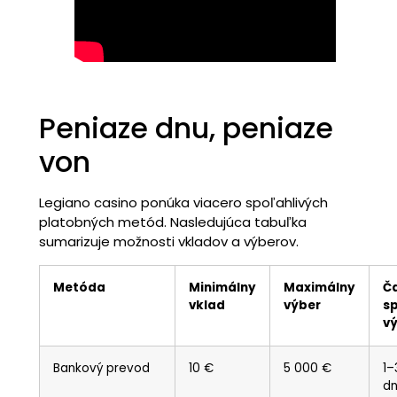
Peniaze dnu, peniaze
von
Legiano casino ponúka viacero spoľahlivých
platobných metód. Nasledujúca tabuľka
sumarizuje možnosti vkladov a výberov.
Metóda
Minimálny
Maximálny
Č
vklad
výber
s
v
Bankový prevod
10 €
5 000 €
1–
dn