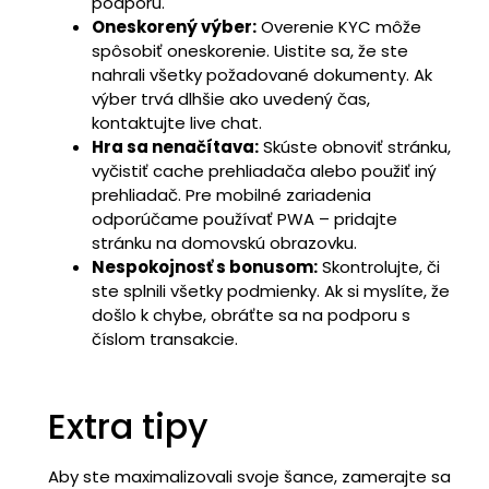
podporu.
Oneskorený výber:
Overenie KYC môže
spôsobiť oneskorenie. Uistite sa, že ste
nahrali všetky požadované dokumenty. Ak
výber trvá dlhšie ako uvedený čas,
kontaktujte live chat.
Hra sa nenačítava:
Skúste obnoviť stránku,
vyčistiť cache prehliadača alebo použiť iný
prehliadač. Pre mobilné zariadenia
odporúčame používať PWA – pridajte
stránku na domovskú obrazovku.
Nespokojnosť s bonusom:
Skontrolujte, či
ste splnili všetky podmienky. Ak si myslíte, že
došlo k chybe, obráťte sa na podporu s
číslom transakcie.
Extra tipy
Aby ste maximalizovali svoje šance, zamerajte sa