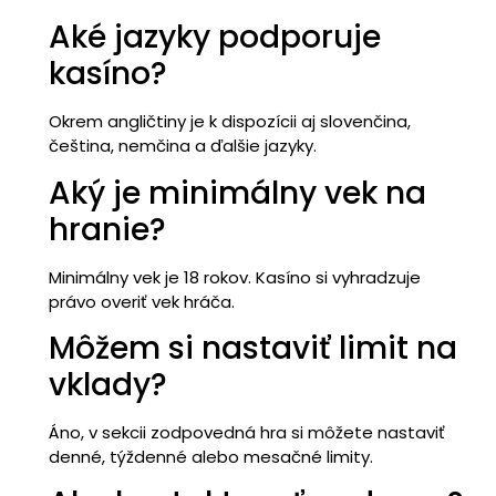
Aké jazyky podporuje
kasíno?
Okrem angličtiny je k dispozícii aj slovenčina,
čeština, nemčina a ďalšie jazyky.
Aký je minimálny vek na
hranie?
Minimálny vek je 18 rokov. Kasíno si vyhradzuje
právo overiť vek hráča.
Môžem si nastaviť limit na
vklady?
Áno, v sekcii zodpovedná hra si môžete nastaviť
denné, týždenné alebo mesačné limity.