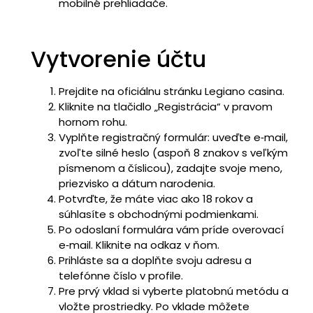
mobilné prehliadače.
Vytvorenie účtu
Prejdite na oficiálnu stránku Legiano casina.
Kliknite na tlačidlo „Registrácia“ v pravom
hornom rohu.
Vyplňte registračný formulár: uveďte e‑mail,
zvoľte silné heslo (aspoň 8 znakov s veľkým
písmenom a číslicou), zadajte svoje meno,
priezvisko a dátum narodenia.
Potvrďte, že máte viac ako 18 rokov a
súhlasíte s obchodnými podmienkami.
Po odoslaní formulára vám príde overovací
e‑mail. Kliknite na odkaz v ňom.
Prihláste sa a doplňte svoju adresu a
telefónne číslo v profile.
Pre prvý vklad si vyberte platobnú metódu a
vložte prostriedky. Po vklade môžete