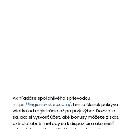
Ak hľadáte spoľahlivého sprievodcu
https://legiano-sk.eu.com/
, tento článok pokrýva
všetko od registrácie až po prvý výber. Dozviete
sa, ako si vytvoriť účet, aké bonusy môžete získať,
aké platobné metódy sú k dispozícii a ako riešiť