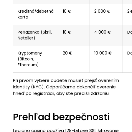
Kreditná/debetná
10 €
2 000 €
24
karta
Peňaženka (Skrill,
10 €
4 000 €
Do
Neteller)
Kryptomeny
20 €
10 000 €
Do
(Bitcoin,
Ethereum)
Pri prvom výbere budete musieť prejsť overením
identity (KYC). Odporúčame dokončiť overenie
hneď po registrácii, aby ste predišli zdržaniu.
Prehľad bezpečnosti
Legiano casino používa 128-bitové SSL šifrovanie