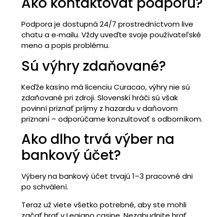
Ako kontaktovať podporu?
Podpora je dostupná 24/7 prostredníctvom live
chatu a e‑mailu. Vždy uveďte svoje používateľské
meno a popis problému.
Sú výhry zdaňované?
Keďže kasíno má licenciu Curacao, výhry nie sú
zdaňované pri zdroji. Slovenskí hráči sú však
povinní priznať príjmy z hazardu v daňovom
priznaní – odporúčame konzultovať s odborníkom.
Ako dlho trvá výber na
bankový účet?
Výbery na bankový účet trvajú 1–3 pracovné dni
po schválení.
Teraz už viete všetko potrebné, aby ste mohli
začať hrať v Legiano casine. Nezabudnite hrať