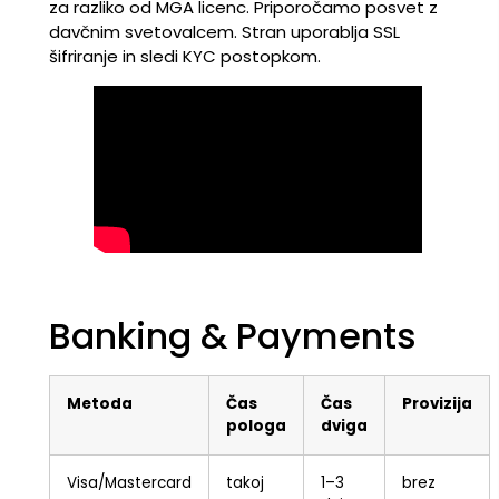
za razliko od MGA licenc. Priporočamo posvet z
davčnim svetovalcem. Stran uporablja SSL
šifriranje in sledi KYC postopkom.
Banking & Payments
Metoda
Čas
Čas
Provizija
pologa
dviga
Visa/Mastercard
takoj
1–3
brez