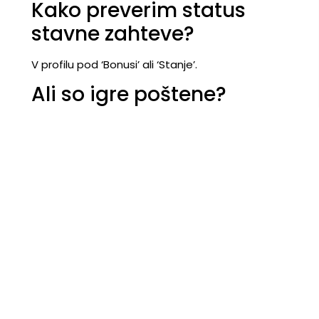
Kako preverim status
stavne zahteve?
V profilu pod ‘Bonusi’ ali ‘Stanje’.
Ali so igre poštene?
Da, uporabljajo generatorje naključnih števil (RNG),
ki jih preverjajo neodvisni revizorji.
Kaj narediti, če pozabim
geslo?
Kliknite ‘Pozabljeno geslo’ na prijavni strani.
Ali lahko igram na mobilni
napravi?
Da, spletno mesto je optimizirano za mobilne