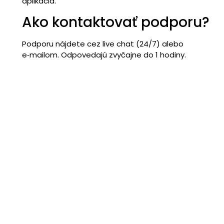
aplikácia.
Ako kontaktovať podporu?
Podporu nájdete cez live chat (24/7) alebo
e‑mailom. Odpovedajú zvyčajne do 1 hodiny.
Je moje konto v bezpečí?
Áno, všetky dáta sú šifrované SSL a používa sa
dvojfaktorové overenie. Licencia Curacao zaručuje
reguláciu.
Môžem hrať zadarmo?
Áno, veľa hier má demo režim. Stačí si vybrať hru
a kliknúť na „Hrať zadarmo“.
Ako zmeniť menu?
Menu si zvolíte pri registrácii. Neskôr ju nie je