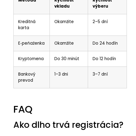
Metóda
Rýchlosť
Rýchlosť
vkladu
výberu
Kreditná
Okamžite
2–5 dní
karta
E‑peňaženka
Okamžite
Do 24 hodín
Kryptomena
Do 30 minút
Do 12 hodín
Bankový
1–3 dni
3–7 dní
prevod
FAQ
Ako dlho trvá registrácia?