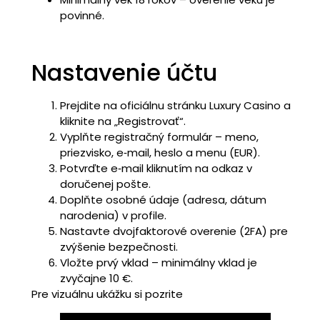
povinné.
Nastavenie účtu
Prejdite na oficiálnu stránku Luxury Casino a
kliknite na „Registrovať“.
Vyplňte registračný formulár – meno,
priezvisko, e‑mail, heslo a menu (EUR).
Potvrďte e‑mail kliknutím na odkaz v
doručenej pošte.
Doplňte osobné údaje (adresa, dátum
narodenia) v profile.
Nastavte dvojfaktorové overenie (2FA) pre
zvýšenie bezpečnosti.
Vložte prvý vklad – minimálny vklad je
zvyčajne 10 €.
Pre vizuálnu ukážku si pozrite