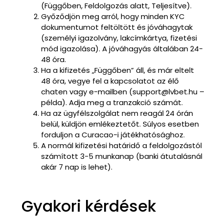
(Függőben, Feldolgozás alatt, Teljesítve).
Győződjön meg arról, hogy minden KYC
dokumentumot feltöltött és jóváhagytak
(személyi igazolvány, lakcímkártya, fizetési
mód igazolása). A jóváhagyás általában 24-
48 óra.
Ha a kifizetés „Függőben” áll, és már eltelt
48 óra, vegye fel a kapcsolatot az élő
chaten vagy e-mailben (support@lvbet.hu –
példa). Adja meg a tranzakció számát.
Ha az ügyfélszolgálat nem reagál 24 órán
belül, küldjön emlékeztetőt. Súlyos esetben
forduljon a Curacao-i játékhatósághoz.
A normál kifizetési határidő a feldolgozástól
számított 3-5 munkanap (banki átutalásnál
akár 7 nap is lehet).
Gyakori kérdések