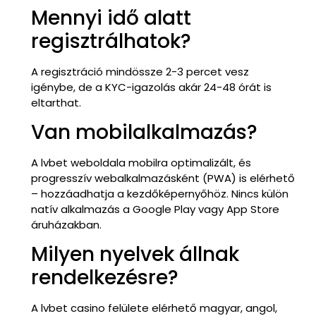
Mennyi idő alatt
regisztrálhatok?
A regisztráció mindössze 2-3 percet vesz
igénybe, de a KYC-igazolás akár 24-48 órát is
eltarthat.
Van mobilalkalmazás?
A lvbet weboldala mobilra optimalizált, és
progresszív webalkalmazásként (PWA) is elérhető
– hozzáadhatja a kezdőképernyőhöz. Nincs külön
natív alkalmazás a Google Play vagy App Store
áruházakban.
Milyen nyelvek állnak
rendelkezésre?
A lvbet casino felülete elérhető magyar, angol,