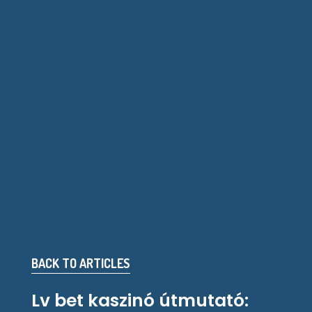
BACK TO ARTICLES
Lv bet kaszinó útmutató: