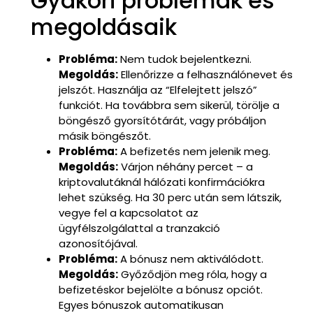
Gyakori problémák és
megoldásaik
Probléma:
Nem tudok bejelentkezni.
Megoldás:
Ellenőrizze a felhasználónevet és
jelszót. Használja az “Elfelejtett jelszó”
funkciót. Ha továbbra sem sikerül, törölje a
böngésző gyorsítótárát, vagy próbáljon
másik böngészőt.
Probléma:
A befizetés nem jelenik meg.
Megoldás:
Várjon néhány percet – a
kriptovalutáknál hálózati konfirmációkra
lehet szükség. Ha 30 perc után sem látszik,
vegye fel a kapcsolatot az
ügyfélszolgálattal a tranzakció
azonosítójával.
Probléma:
A bónusz nem aktiválódott.
Megoldás:
Győződjön meg róla, hogy a
befizetéskor bejelölte a bónusz opciót.
Egyes bónuszok automatikusan