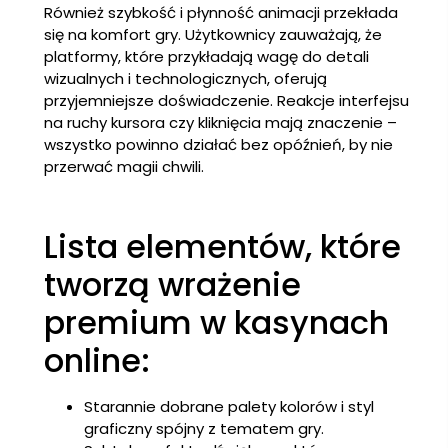
Również szybkość i płynność animacji przekłada
się na komfort gry. Użytkownicy zauważają, że
platformy, które przykładają wagę do detali
wizualnych i technologicznych, oferują
przyjemniejsze doświadczenie. Reakcje interfejsu
na ruchy kursora czy kliknięcia mają znaczenie –
wszystko powinno działać bez opóźnień, by nie
przerwać magii chwili.
Lista elementów, które
tworzą wrażenie
premium w kasynach
online:
Starannie dobrane palety kolorów i styl
graficzny spójny z tematem gry.