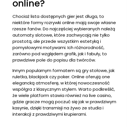
online?
Chociaż lista dostępnych gier jest długa, to
niektóre formy rozrywki online mają swoje własne
rzesze fanów. Do najczęściej wybieranych należą
automaty slotowe, które zachwycają nie tylko
prostotą, ale przede wszystkim estetyką i
pomysłowymi motywami. Ich różnorodność,
zarówno pod względem grafik, jak i fabuły, to
prawdziwe pole do popisu dla twórców.
Innym popularnym formatem są gry stołowe, jak
ruletka, blackjack czy poker. Online oferują one
elegancką atmosferę, w której nowoczesność
współgra z klasycznym stylem. Warto podkreślić,
że wiele platform stawia również na live casino,
gdzie gracze mogą poczuć się jak w prawdziwym
kasynie, dzięki transmisji na żywo ze studia i
interakcji z prawdziwymi krupierami.