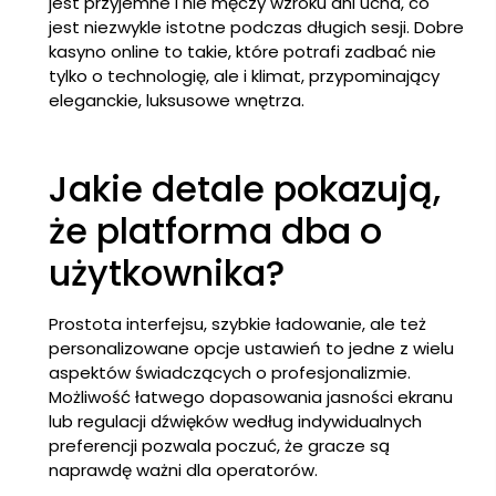
jest przyjemne i nie męczy wzroku ani ucha, co
jest niezwykle istotne podczas długich sesji. Dobre
kasyno online to takie, które potrafi zadbać nie
tylko o technologię, ale i klimat, przypominający
eleganckie, luksusowe wnętrza.
Jakie detale pokazują,
że platforma dba o
użytkownika?
Prostota interfejsu, szybkie ładowanie, ale też
personalizowane opcje ustawień to jedne z wielu
aspektów świadczących o profesjonalizmie.
Możliwość łatwego dopasowania jasności ekranu
lub regulacji dźwięków według indywidualnych
preferencji pozwala poczuć, że gracze są
naprawdę ważni dla operatorów.