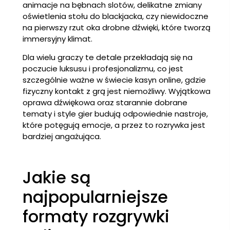
animacje na bębnach slotów, delikatne zmiany
oświetlenia stołu do blackjacka, czy niewidoczne
na pierwszy rzut oka drobne dźwięki, które tworzą
immersyjny klimat.
Dla wielu graczy te detale przekładają się na
poczucie luksusu i profesjonalizmu, co jest
szczególnie ważne w świecie kasyn online, gdzie
fizyczny kontakt z grą jest niemożliwy. Wyjątkowa
oprawa dźwiękowa oraz starannie dobrane
tematy i style gier budują odpowiednie nastroje,
które potęgują emocje, a przez to rozrywka jest
bardziej angażująca.
Jakie są
najpopularniejsze
formaty rozgrywki