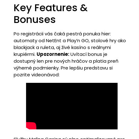
Key Features &
Bonuses
Po registrácii vás čaká pestrá ponuka hier:
automaty od NetEnt a Play’n GO, stolové hry ako
blackjack a ruleta, aj živé kasíno s reálnymi
krupiérmi.
Upozornenie:
Uvítací bonus je
dostupný len pre nových hráčov a platia preň
výherné podmienky. Pre lepšiu predstavu si
pozrite videonávod: