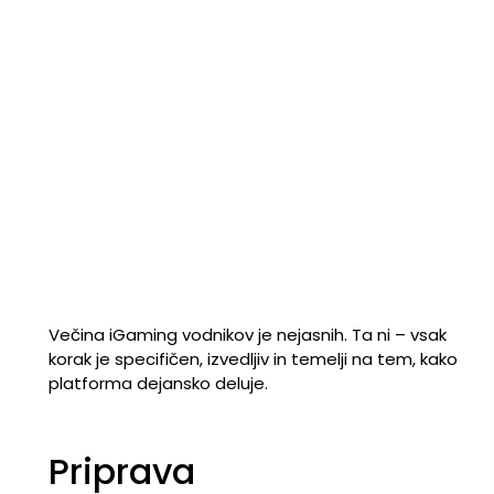
Večina iGaming vodnikov je nejasnih. Ta ni – vsak
korak je specifičen, izvedljiv in temelji na tem, kako
platforma dejansko deluje.
Priprava