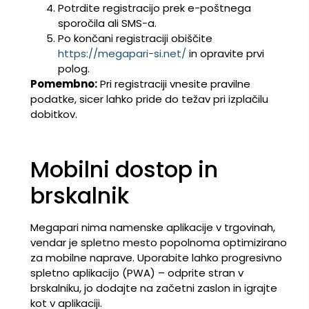
Potrdite registracijo prek e-poštnega
sporočila ali SMS-a.
Po končani registraciji obiščite
https://megapari-si.net/
in opravite prvi
polog.
Pomembno:
Pri registraciji vnesite pravilne
podatke, sicer lahko pride do težav pri izplačilu
dobitkov.
Mobilni dostop in
brskalnik
Megapari nima namenske aplikacije v trgovinah,
vendar je spletno mesto popolnoma optimizirano
za mobilne naprave. Uporabite lahko progresivno
spletno aplikacijo (PWA) – odprite stran v
brskalniku, jo dodajte na začetni zaslon in igrajte
kot v aplikaciji.