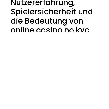
Nutzererfahrung,
Spielersicherheit und
die Bedeutung von
online casino no kyc
zero wagering
Angeboten
Die Nutzererfahrung in modernen Plattformen
wird stark von Faktoren wie Ladezeiten, Navigation
und Klarheit der Oberfläche beeinflusst. Eine gut
strukturierte Website oder App erlaubt es, schnell
zwischen verschiedenen Spielen zu wechseln und
relevante Informationen wie Regeln oder
Auszahlungsquoten einzusehen. Nutzer berichten
häufig, dass sie Wert auf eine übersichtliche
Darstellung legen, die es ermöglicht, auch ohne
lange Vorbereitung eine Session zu starten. Dies