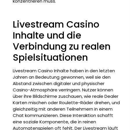
konzentrieren muss.
Livestream Casino
Inhalte und die
Verbindung zu realen
Spielsituationen
Livestream Casino Inhalte haben in den letzten
Jahren an Bedeutung gewonnen, weil sie den
Abstand zwischen digitaler und physischer
Casino-Atmosphäre verringern. Nutzer können
über ihre Bildschirme zuschauen, wie reale Dealer
Karten mischen oder Roulette-Räder drehen, und
gleichzeitig mit anderen Teilnehmern in einem
Chat kommunizieren. Diese Interaktion schafft
eine soziale Komponente, die in reinen
Automatenspielen oft fehlt. Der Livestream läuft