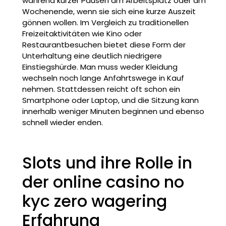
während kurzer Pausen am Arbeitsplatz oder am
Wochenende, wenn sie sich eine kurze Auszeit
gönnen wollen. Im Vergleich zu traditionellen
Freizeitaktivitäten wie Kino oder
Restaurantbesuchen bietet diese Form der
Unterhaltung eine deutlich niedrigere
Einstiegshürde. Man muss weder Kleidung
wechseln noch lange Anfahrtswege in Kauf
nehmen. Stattdessen reicht oft schon ein
Smartphone oder Laptop, und die Sitzung kann
innerhalb weniger Minuten beginnen und ebenso
schnell wieder enden.
Slots und ihre Rolle in
der online casino no
kyc zero wagering
Erfahrung