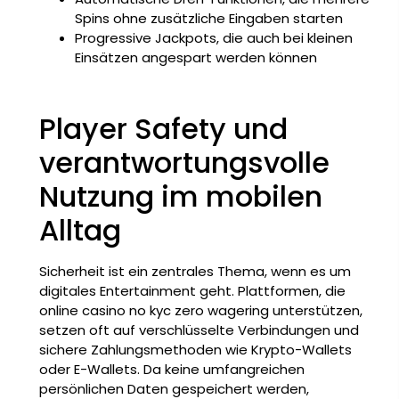
Spins ohne zusätzliche Eingaben starten
Progressive Jackpots, die auch bei kleinen
Einsätzen angespart werden können
Player Safety und
verantwortungsvolle
Nutzung im mobilen
Alltag
Sicherheit ist ein zentrales Thema, wenn es um
digitales Entertainment geht. Plattformen, die
online casino no kyc zero wagering unterstützen,
setzen oft auf verschlüsselte Verbindungen und
sichere Zahlungsmethoden wie Krypto-Wallets
oder E-Wallets. Da keine umfangreichen
persönlichen Daten gespeichert werden,