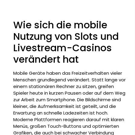
Wie sich die mobile
Nutzung von Slots und
Livestream-Casinos
verändert hat
Mobile Geräte haben das Freizeitverhalten vieler
Menschen grundlegend verändert. Statt lange vor
einem stationären Rechner zu sitzen, greifen
Spieler heute in kurzen Pausen oder auf dem Weg
zur Arbeit zum Smartphone. Die Bildschirme sind
kleiner, die Aufmerksamkeit ist geteilt, und die
Erwartung an schnelle Ladezeiten ist hoch.
Moderne Plattformen reagieren darauf mit klaren
Menüs, großen Touch-Buttons und optimierten
Grafiken, die auch bei schwacher Verbindung