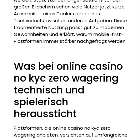
großen Bildschirm sehen viele Nutzer jetzt kurze
Ausschnitte eines Dealers oder eines
Tischverlaufs zwischen anderen Aufgaben. Diese
fragmentierte Nutzung passt gut zu modernen
Gewohnheiten und erklärt, warum mobile-first-
Plattformen immer stärker nachgefragt werden.
Was bei online casino
no kyc zero wagering
technisch und
spielerisch
heraussticht
Plattformen, die online casino no kyc zero
wagering anbieten, verzichten auf umfangreiche