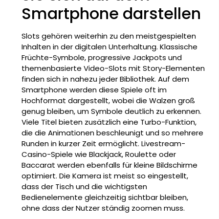
Smartphone darstellen
Slots gehören weiterhin zu den meistgespielten
Inhalten in der digitalen Unterhaltung. Klassische
Früchte-Symbole, progressive Jackpots und
themenbasierte Video-Slots mit Story-Elementen
finden sich in nahezu jeder Bibliothek. Auf dem
Smartphone werden diese Spiele oft im
Hochformat dargestellt, wobei die Walzen groß
genug bleiben, um Symbole deutlich zu erkennen.
Viele Titel bieten zusätzlich eine Turbo-Funktion,
die die Animationen beschleunigt und so mehrere
Runden in kurzer Zeit ermöglicht. Livestream-
Casino-Spiele wie Blackjack, Roulette oder
Baccarat werden ebenfalls für kleine Bildschirme
optimiert. Die Kamera ist meist so eingestellt,
dass der Tisch und die wichtigsten
Bedienelemente gleichzeitig sichtbar bleiben,
ohne dass der Nutzer ständig zoomen muss.