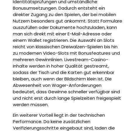
Identitätsprüfungen und umständliche
Bonusumsetzungen. Dadurch entsteht ein
direkter Zugang zu den Spielen, der bei mobilen
Nutzern besonders gut ankommt. Statt Formulare
auszufüllen oder Dokumente hochzuladen, kann
man sich direkt mit einer E-Mail-Adresse oder
einem Wallet registrieren. Die Auswahl an Slots
reicht von klassischen Dreiwalzen-Spielen bis hin
zu modernen Video-Slots mit Bonusfeatures und
mehreren Gewinnlinien. Livestream-Casino-
Inhalte werden in hoher Qualität gestreamt,
sodass der Tisch und die Karten gut erkennbar
bleiben, auch wenn der Bildschirm klein ist. Die
Abwesenheit von Wager-Anforderungen
bedeutet, dass Gewinne schneller verfügbar sind
und nicht erst durch lange Spielzeiten freigespielt
werden müssen.
Ein weiterer Vorteil liegt in der technischen
Performance. Da keine zusätzlichen
Verifizierungsschritte eingebaut sind, laden die