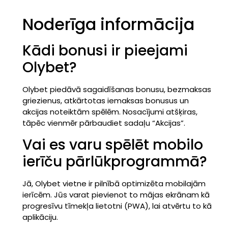
Noderīga informācija
Kādi bonusi ir pieejami
Olybet?
Olybet piedāvā sagaidīšanas bonusu, bezmaksas
griezienus, atkārtotas iemaksas bonusus un
akcijas noteiktām spēlēm. Nosacījumi atšķiras,
tāpēc vienmēr pārbaudiet sadaļu “Akcijas”.
Vai es varu spēlēt mobilo
ierīču pārlūkprogrammā?
Jā, Olybet vietne ir pilnībā optimizēta mobilajām
ierīcēm. Jūs varat pievienot to mājas ekrānam kā
progresīvu tīmekļa lietotni (PWA), lai atvērtu to kā
aplikāciju.