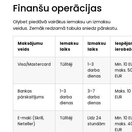
Finanšu operācijas
Olybet piedāvā vairākus iemaksu un izmaksu
veidus. Zemāk redzamā tabula sniedz pārskatu.
Maksājumu
Iemaksu
Izmaksu
Iespēja
veids
laiks
laiks
ierobež
Visa/Mastercard
Tūlītēji
1–3
Min. 10 E
darba
maks. 5
dienas
EUR
Bankas
1–3
3–7
Maks. 10
pārskaitījums
darba
darba
EUR
dienas
dienas
E-maki (Skrill,
Tūlītēji
Līdz 24
Min. 10 E
Neteller)
stundām
maks. 4
EUR