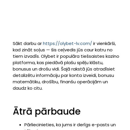
Sākt darbu ar
https://olybet-lv.com/
ir vienkārši,
kad zināt soļus — šis ceļvedis jūs caur katru no
tiem izvadīs. Olybet ir populāra tiešsaistes kazino
platforma, kas piedāvā plašu spēļu klāstu,
bonusus un drošu vidi. Šajā rakstā jūs atradīsiet
detalizētu informāciju par konta izveidi, bonusu
matemātiku, drošību, finanšu operācijām un
daudz ko citu.
Ātrā pārbaude
Pārliecinieties, ka jums ir derīgs e-pasts un