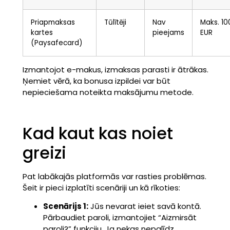
Priapmaksas
Tūlītēji
Nav
Maks. 10
kartes
pieejams
EUR
(Paysafecard)
Izmantojot e-makus, izmaksas parasti ir ātrākas.
Ņemiet vērā, ka bonusa izpildei var būt
nepieciešama noteikta maksājumu metode.
Kad kaut kas noiet
greizi
Pat labākajās platformās var rasties problēmas.
Šeit ir pieci izplatīti scenāriji un kā rīkoties:
Scenārijs 1:
Jūs nevarat ieiet savā kontā.
Pārbaudiet paroli, izmantojiet “Aizmirsāt
paroli?” funkciju. Ja nekas nepalīdz,