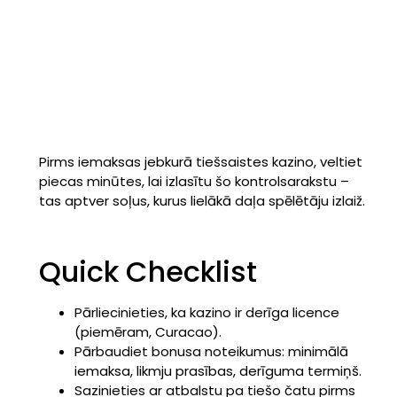
Pirms iemaksas jebkurā tiešsaistes kazino, veltiet
piecas minūtes, lai izlasītu šo kontrolsarakstu –
tas aptver soļus, kurus lielākā daļa spēlētāju izlaiž.
Quick Checklist
Pārliecinieties, ka kazino ir derīga licence
(piemēram, Curacao).
Pārbaudiet bonusa noteikumus: minimālā
iemaksa, likmju prasības, derīguma termiņš.
Sazinieties ar atbalstu pa tiešo čatu pirms