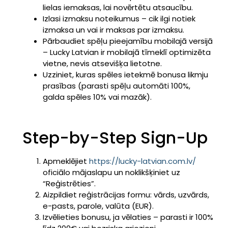
lielas iemaksas, lai novērtētu atsaucību.
Izlasi izmaksu noteikumus – cik ilgi notiek
izmaksa un vai ir maksas par izmaksu.
Pārbaudiet spēļu pieejamību mobilajā versijā
– Lucky Latvian ir mobilajā tīmeklī optimizēta
vietne, nevis atsevišķa lietotne.
Uzziniet, kuras spēles ietekmē bonusa likmju
prasības (parasti spēļu automāti 100%,
galda spēles 10% vai mazāk).
Step-by-Step Sign-Up
Apmeklējiet
https://lucky-latvian.com.lv/
oficiālo mājaslapu un noklikšķiniet uz
“Reģistrēties”.
Aizpildiet reģistrācijas formu: vārds, uzvārds,
e-pasts, parole, valūta (EUR).
Izvēlieties bonusu, ja vēlaties – parasti ir 100%