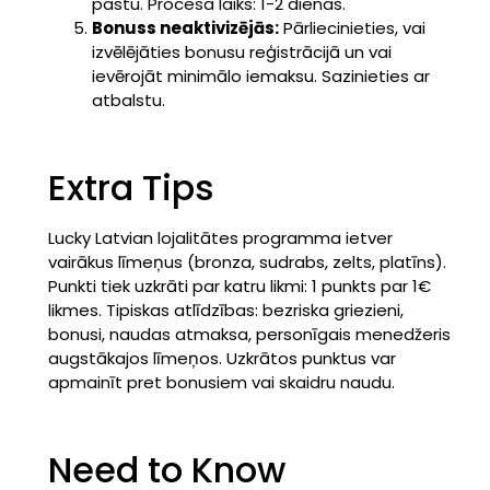
pastu. Procesa laiks: 1-2 dienas.
Bonuss neaktivizējās:
Pārliecinieties, vai
izvēlējāties bonusu reģistrācijā un vai
ievērojāt minimālo iemaksu. Sazinieties ar
atbalstu.
Extra Tips
Lucky Latvian lojalitātes programma ietver
vairākus līmeņus (bronza, sudrabs, zelts, platīns).
Punkti tiek uzkrāti par katru likmi: 1 punkts par 1€
likmes. Tipiskas atlīdzības: bezriska griezieni,
bonusi, naudas atmaksa, personīgais menedžeris
augstākajos līmeņos. Uzkrātos punktus var
apmainīt pret bonusiem vai skaidru naudu.
Need to Know