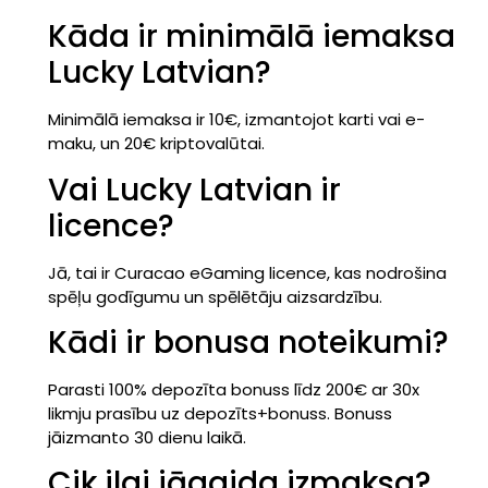
Kāda ir minimālā iemaksa
Lucky Latvian?
Minimālā iemaksa ir 10€, izmantojot karti vai e-
maku, un 20€ kriptovalūtai.
Vai Lucky Latvian ir
licence?
Jā, tai ir Curacao eGaming licence, kas nodrošina
spēļu godīgumu un spēlētāju aizsardzību.
Kādi ir bonusa noteikumi?
Parasti 100% depozīta bonuss līdz 200€ ar 30x
likmju prasību uz depozīts+bonuss. Bonuss
jāizmanto 30 dienu laikā.
Cik ilgi jāgaida izmaksa?