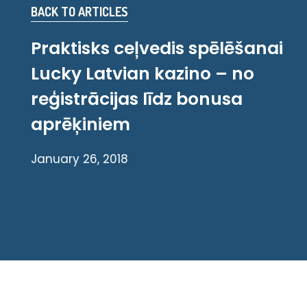
BACK TO ARTICLES
Praktisks ceļvedis spēlēšanai
Lucky Latvian kazino – no
reģistrācijas līdz bonusa
aprēķiniem
January 26, 2018