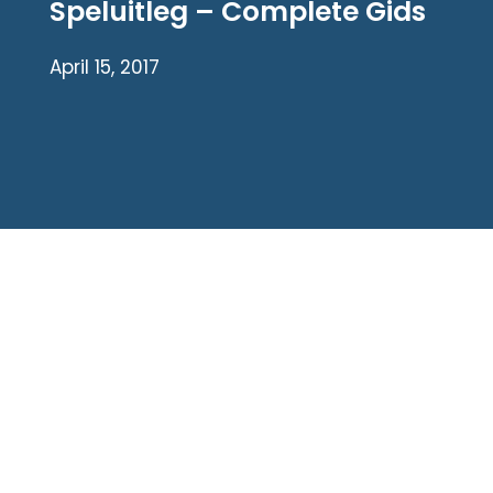
Speluitleg – Complete Gids
April 15, 2017