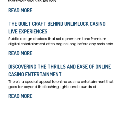
that traditional venues can
READ MORE
THE QUIET CRAFT BEHIND UNLIMLUCK CASINO
LIVE EXPERIENCES
Subtle design choices that set a premium tone Premium
digital entertainment often begins long before any reels spin
READ MORE
DISCOVERING THE THRILLS AND EASE OF ONLINE
CASINO ENTERTAINMENT
There’s a special appeal to online casino entertainment that
goes far beyond the flashing lights and sounds of
READ MORE