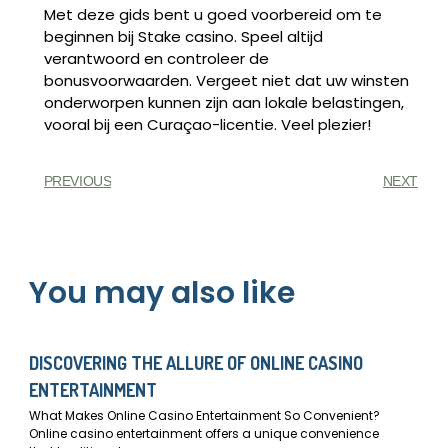
Met deze gids bent u goed voorbereid om te
beginnen bij Stake casino. Speel altijd
verantwoord en controleer de
bonusvoorwaarden. Vergeet niet dat uw winsten
onderworpen kunnen zijn aan lokale belastingen,
vooral bij een Curaçao-licentie. Veel plezier!
PREVIOUS
NEXT
You may also like
DISCOVERING THE ALLURE OF ONLINE CASINO
ENTERTAINMENT
What Makes Online Casino Entertainment So Convenient?
Online casino entertainment offers a unique convenience