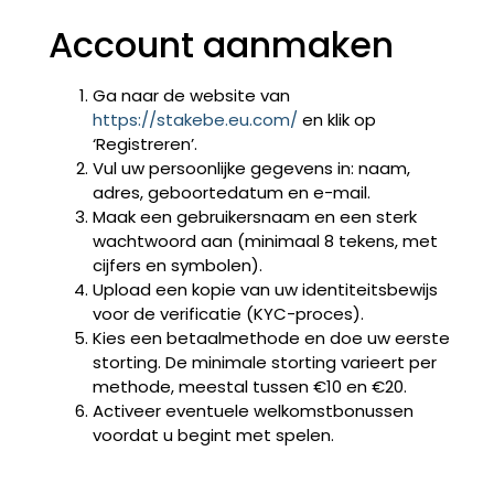
Account aanmaken
Ga naar de website van
https://stakebe.eu.com/
en klik op
‘Registreren’.
Vul uw persoonlijke gegevens in: naam,
adres, geboortedatum en e-mail.
Maak een gebruikersnaam en een sterk
wachtwoord aan (minimaal 8 tekens, met
cijfers en symbolen).
Upload een kopie van uw identiteitsbewijs
voor de verificatie (KYC-proces).
Kies een betaalmethode en doe uw eerste
storting. De minimale storting varieert per
methode, meestal tussen €10 en €20.
Activeer eventuele welkomstbonussen
voordat u begint met spelen.