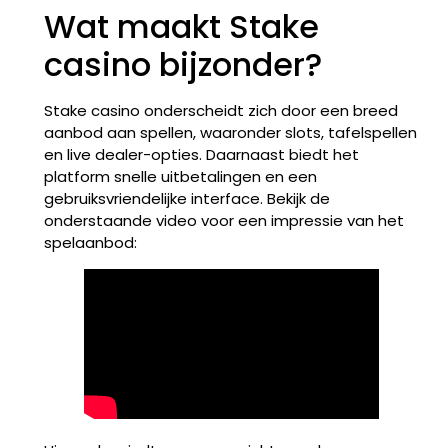
Wat maakt Stake
casino bijzonder?
Stake casino onderscheidt zich door een breed
aanbod aan spellen, waaronder slots, tafelspellen
en live dealer-opties. Daarnaast biedt het
platform snelle uitbetalingen en een
gebruiksvriendelijke interface. Bekijk de
onderstaande video voor een impressie van het
spelaanbod: