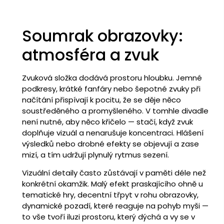
Soumrak obrazovky:
atmosféra a zvuk
Zvuková složka dodává prostoru hloubku. Jemné
podkresy, krátké fanfáry nebo šepotné zvuky při
načítání přispívají k pocitu, že se děje něco
soustředěného a promyšleného. V tomhle divadle
není nutné, aby něco křičelo — stačí, když zvuk
doplňuje vizuál a nenarušuje koncentraci. Hlášení
výsledků nebo drobné efekty se objevují a zase
mizí, a tím udržují plynulý rytmus sezení.
Vizuální detaily často zůstávají v paměti déle než
konkrétní okamžik. Malý efekt praskajícího ohně u
tematické hry, decentní třpyt v rohu obrazovky,
dynamické pozadí, které reaguje na pohyb myši —
to vše tvoří iluzi prostoru, který dýchá a vy se v