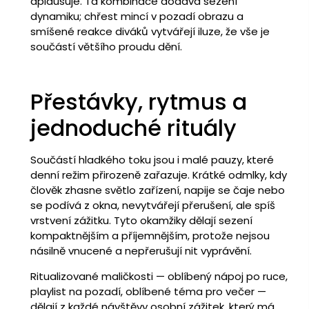
aplausuje. Ta kombinace dodává sezení
dynamiku; chřest mincí v pozadí obrazu a
smíšené reakce diváků vytvářejí iluze, že vše je
součástí většího proudu dění.
Přestávky, rytmus a
jednoduché rituály
Součástí hladkého toku jsou i malé pauzy, které
denní režim přirozeně zařazuje. Krátké odmlky, kdy
člověk zhasne světlo zařízení, napije se čaje nebo
se podívá z okna, nevytvářejí přerušení, ale spíš
vrstvení zážitku. Tyto okamžiky dělají sezení
kompaktnějším a příjemnějším, protože nejsou
násilně vnucené a nepřerušují nit vyprávění.
Ritualizované maličkosti — oblíbený nápoj po ruce,
playlist na pozadí, oblíbené téma pro večer —
dělají z každé návštěvy osobní zážitek, který má