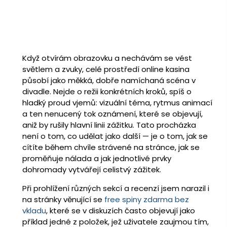
Když otvírám obrazovku a nechávám se vést
světlem a zvuky, celé prostředí online kasina
působí jako měkká, dobře namíchaná scéna v
divadle. Nejde o režii konkrétních kroků, spíš o
hladký proud vjemů: vizuální téma, rytmus animací
a ten nenucený tok oznámení, které se objevují,
aniž by rušily hlavní linii zážitku. Tato procházka
není o tom, co udělat jako další — je o tom, jak se
cítíte během chvíle strávené na stránce, jak se
proměňuje nálada a jak jednotlivé prvky
dohromady vytvářejí celistvý zážitek.
Při prohlížení různých sekcí a recenzí jsem narazil i
na stránky věnující se
free spiny zdarma bez
vkladu
, které se v diskuzích často objevují jako
příklad jedné z položek, jež uživatele zaujmou tím,