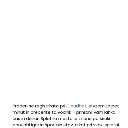
Preden se registrirate pri
Cloudbet
, si vzemite pet
minut in preberite ta vodnik – prihranil vam lahko
čas in denar. Spletno mesto je znano po široki
ponudbi iger in športnih stav, a kot pri vsaki spletni