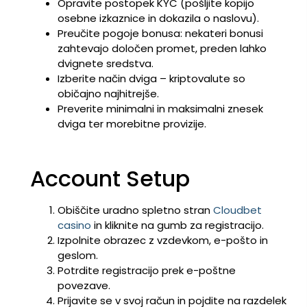
Opravite postopek KYC (pošljite kopijo
osebne izkaznice in dokazila o naslovu).
Preučite pogoje bonusa: nekateri bonusi
zahtevajo določen promet, preden lahko
dvignete sredstva.
Izberite način dviga – kriptovalute so
običajno najhitrejše.
Preverite minimalni in maksimalni znesek
dviga ter morebitne provizije.
Account Setup
Obiščite uradno spletno stran
Cloudbet
casino
in kliknite na gumb za registracijo.
Izpolnite obrazec z vzdevkom, e-pošto in
geslom.
Potrdite registracijo prek e-poštne
povezave.
Prijavite se v svoj račun in pojdite na razdelek