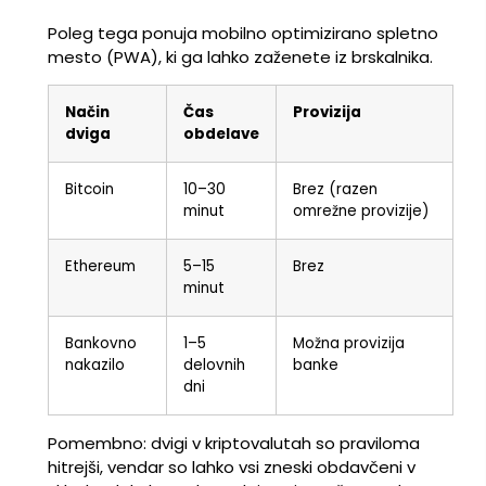
Poleg tega ponuja mobilno optimizirano spletno
mesto (PWA), ki ga lahko zaženete iz brskalnika.
Način
Čas
Provizija
dviga
obdelave
Bitcoin
10–30
Brez (razen
minut
omrežne provizije)
Ethereum
5–15
Brez
minut
Bankovno
1–5
Možna provizija
nakazilo
delovnih
banke
dni
Pomembno: dvigi v kriptovalutah so praviloma
hitrejši, vendar so lahko vsi zneski obdavčeni v