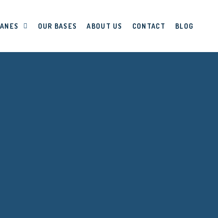
LANES
OUR BASES
ABOUT US
CONTACT
BLOG