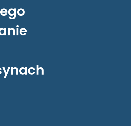
wego
anie
i
asynach