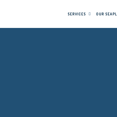
SERVICES
OUR SEAP