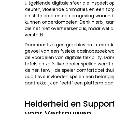
uitgekiende digitale sfeer die inspeelt op
kleuren, vloeiende animaties en een zor
en stilte creëren een omgeving waarin b
kunnen onderdompelen. Denk hierbij aan
die net niet overheersend is, maar wel 
versterkt.
Daarnaast zorgen graphics en interacti
gevoel van een fysieke casinobezoek 
de voordelen van digitale flexibility. Dan
tafels en zelfs live dealer spellen word
kleiner, terwijl de speler comfortabel thu
auditieve invloeden spelen een belangrij
aantrekkelijk en “echt” een platform aan
Helderheid en Suppor
voor Vertrouwen