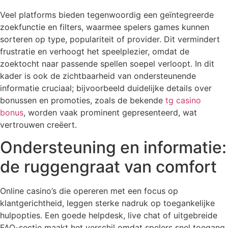
Veel platforms bieden tegenwoordig een geïntegreerde
zoekfunctie en filters, waarmee spelers games kunnen
sorteren op type, populariteit of provider. Dit vermindert
frustratie en verhoogt het speelplezier, omdat de
zoektocht naar passende spellen soepel verloopt. In dit
kader is ook de zichtbaarheid van ondersteunende
informatie cruciaal; bijvoorbeeld duidelijke details over
bonussen en promoties, zoals de bekende
tg casino
bonus
, worden vaak prominent gepresenteerd, wat
vertrouwen creëert.
Ondersteuning en informatie:
de ruggengraat van comfort
Online casino’s die opereren met een focus op
klantgerichtheid, leggen sterke nadruk op toegankelijke
hulpopties. Een goede helpdesk, live chat of uitgebreide
FAQ-sectie maakt het verschil omdat spelers snel toegang