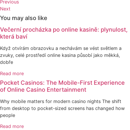
Previous
Next
You may also like
Večerní procházka po online kasině: plynulost,
která baví
Když otvírám obrazovku a nechávám se vést světlem a
zvuky, celé prostředí online kasina působí jako měkká,
dobře
Read more
Pocket Casinos: The Mobile-First Experience
of Online Casino Entertainment
Why mobile matters for modern casino nights The shift
from desktop to pocket-sized screens has changed how
people
Read more