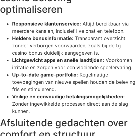
optimaliseren
Responsieve klantenservice:
Altijd bereikbaar via
meerdere kanalen, inclusief live chat en telefoon.
Heldere bonusinformatie:
Transparant overzicht
zonder verborgen voorwaarden, zoals bij de tg
casino bonus duidelijk aangegeven is.
Lichtgewicht apps en snelle laadtijden:
Voorkomen
irritatie en zorgen voor een vloeiende speelervaring.
Up-to-date game-portfolio:
Regelmatige
toevoegingen van nieuwe spellen houden de beleving
fris en stimulerend.
Veilige en eenvoudige betalingsmogelijkheden:
Zonder ingewikkelde processen direct aan de slag
kunnen.
Afsluitende gedachten over
comfort en structuur