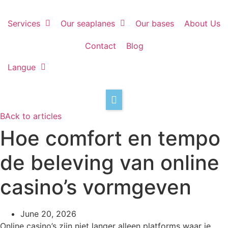
Services
Our seaplanes
Our bases
About Us
Contact
Blog
Langue
BAck to articles
Hoe comfort en tempo
de beleving van online
casino’s vormgeven
June 20, 2026
Online casino’s zijn niet langer alleen platforms waar je