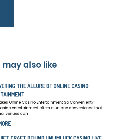
 may also like
VERING THE ALLURE OF ONLINE CASINO
TAINMENT
kes Online Casino Entertainment So Convenient?
casino entertainment offers a unique convenience that
onal venues can
MORE
UIET CRAFT BEHIND UNLIMLUCK CASINO LIVE