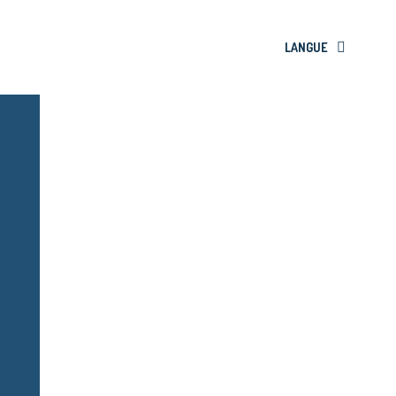
LANGUE