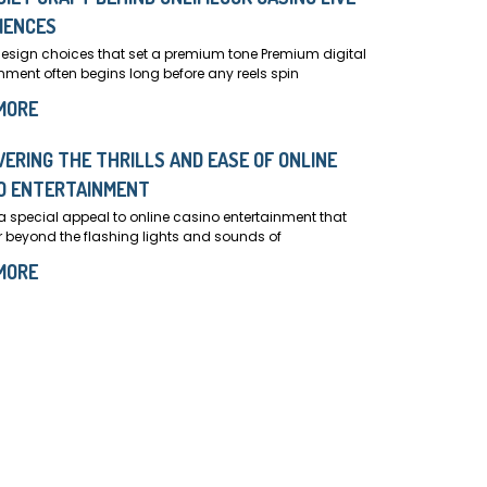
IENCES
design choices that set a premium tone Premium digital
nment often begins long before any reels spin
MORE
VERING THE THRILLS AND EASE OF ONLINE
O ENTERTAINMENT
a special appeal to online casino entertainment that
r beyond the flashing lights and sounds of
MORE