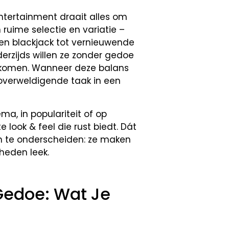
ntertainment draait alles om
 ruime selectie en variatie –
e en blackjack tot vernieuwende
derzijds willen ze zonder gedoe
uitkomen. Wanneer deze balans
 overweldigende taak in een
a, in populariteit of op
 look & feel die rust biedt. Dát
n te onderscheiden: ze maken
kheden leek.
Gedoe: Wat Je