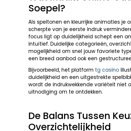
Soepel?
Als speltonen en kleurrijke animaties je
scherpte van je eerste indruk verminde
focus ligt op duidelijkheid schept een a
intuïtief. Duidelijke categorieën, overzi
mogelijkheid om snel jouw favoriete type
een breed aanbod ook een gestructureerd
Bijvoorbeeld, het platform
tg casino
illu
duidelijkheid en een uitgestrekte spelbi
wordt de indrukwekkende variëteit niet a
uitnodiging om te ontdekken.
De Balans Tussen Keu
Overzichtelijkheid