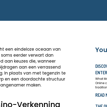
You
icht een eindeloze oceaan van
d soms eerder verwart dan
oed aan keuzes die, wanneer
DISCO
ijdragen aan een verrassend
ENTER
ng. In plaats van met tegenzin te
erp en een doordachte structuur
What Ma
Online 
n aangenamer maken.
traditi
READ 
sino-Verkenning
THE Q