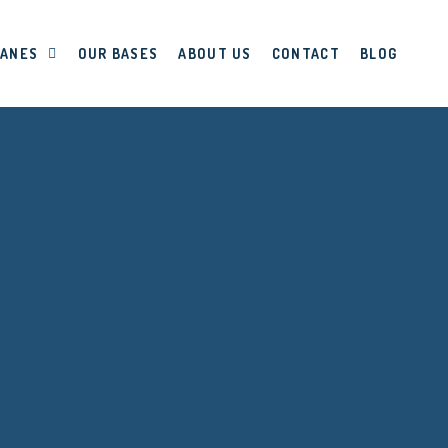
LANES
OUR BASES
ABOUT US
CONTACT
BLOG