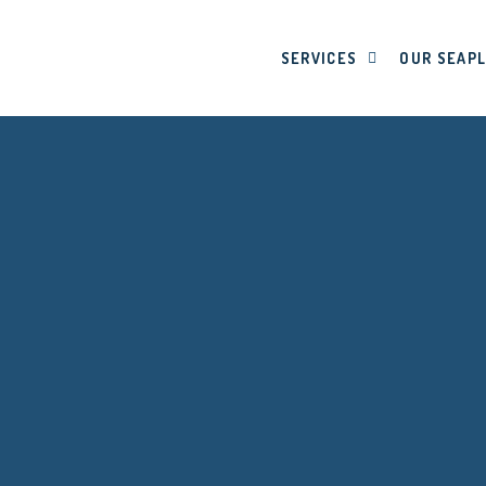
SERVICES
OUR SEAP