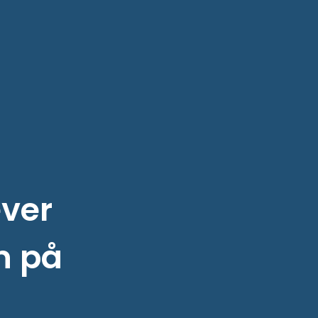
ever
n på