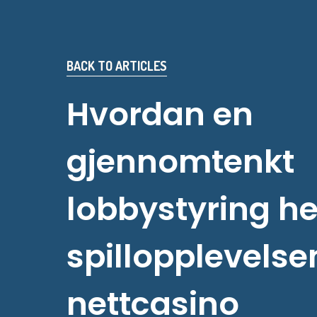
BACK TO ARTICLES
Hvordan en
gjennomtenkt
lobbystyring h
spillopplevelse
nettcasino