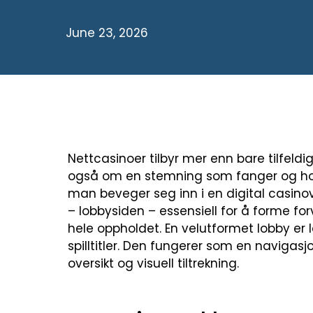
June 23, 2026
Nettcasinoer tilbyr mer enn bare tilfeldi
også om en stemning som fanger og ho
man beveger seg inn i en digital casino
– lobbysiden – essensiell for å forme fo
hele oppholdet. En velutformet lobby er
spilltitler. Den fungerer som en navigas
oversikt og visuell tiltrekning.