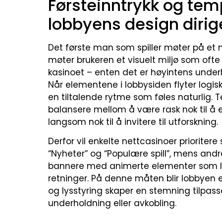
Førsteinntrykk og te
lobbyens design dirig
Det første man som spiller møter på et n
møter brukeren et visuelt miljø som ofte
kasinoet – enten det er høyintens under
Når elementene i lobbysiden flyter logisk
en tiltalende rytme som føles naturlig.
balansere mellom å være rask nok til å 
langsom nok til å invitere til utforskning.
Derfor vil enkelte nettcasinoer prioritere
“Nyheter” og “Populære spill”, mens andr
bannere med animerte elementer som le
retninger. På denne måten blir lobbyen
og lysstyring skaper en stemning tilpass
underholdning eller avkobling.