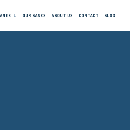
LANES
OUR BASES
ABOUT US
CONTACT
BLOG