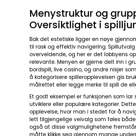
Menystruktur og grup
Oversiktlighet i spillj
Bak det estetiske ligger en nøye gjenn
til rask og effektiv navigering. Spillutva
overveldende, og her er det lobbyens 
relevante. Menyen er gjerne delt inn i g
bordspill, live casino, og andre nisjer so
å kategorisere spilleropplevelsen gis br
målrettet eller legge merke til spill de el
Et godt eksempel er funksjonen som lar sp
utviklere eller populære kategorier. Dett
opplevelse, hvor man i stedet for å naviger
lett tilgjengelige veivalg som føles både
også at disse valgmulighetene fremstår
måtte klikke seg gjennom mange underm