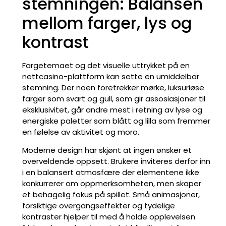
stemningen: Balansen
mellom farger, lys og
kontrast
Fargetemaet og det visuelle uttrykket på en
nettcasino-plattform kan sette en umiddelbar
stemning. Der noen foretrekker mørke, luksuriøse
farger som svart og gull, som gir assosiasjoner til
eksklusivitet, går andre mest i retning av lyse og
energiske paletter som blått og lilla som fremmer
en følelse av aktivitet og moro.
Moderne design har skjønt at ingen ønsker et
overveldende oppsett. Brukere inviteres derfor inn
i en balansert atmosfære der elementene ikke
konkurrerer om oppmerksomheten, men skaper
et behagelig fokus på spillet. Små animasjoner,
forsiktige overgangseffekter og tydelige
kontraster hjelper til med å holde opplevelsen