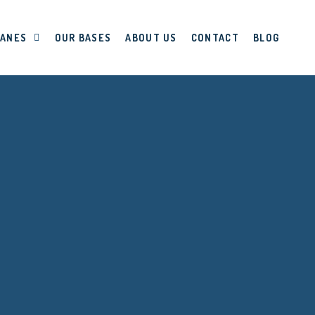
LANES
OUR BASES
ABOUT US
CONTACT
BLOG