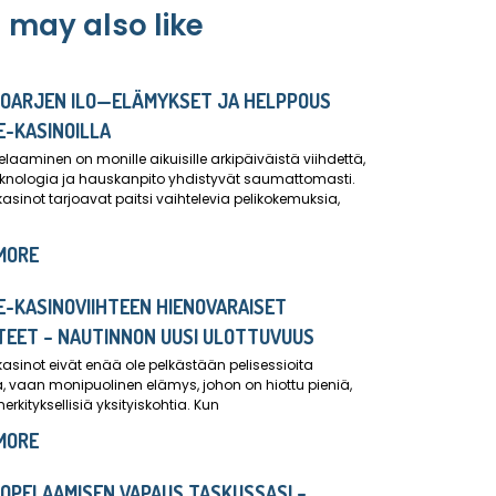
 may also like
OARJEN ILO—ELÄMYKSET JA HELPPOUS
E-KASINOILLA
laaminen on monille aikuisille arkipäiväistä viihdettä,
eknologia ja hauskanpito yhdistyvät saumattomasti.
asinot tarjoavat paitsi vaihtelevia pelikokemuksia,
MORE
E-KASINOVIIHTEEN HIENOVARAISET
TEET – NAUTINNON UUSI ULOTTUVUUS
asinot eivät enää ole pelkästään pelisessioita
a, vaan monipuolinen elämys, johon on hiottu pieniä,
rkityksellisiä yksityiskohtia. Kun
MORE
OPELAAMISEN VAPAUS TASKUSSASI –