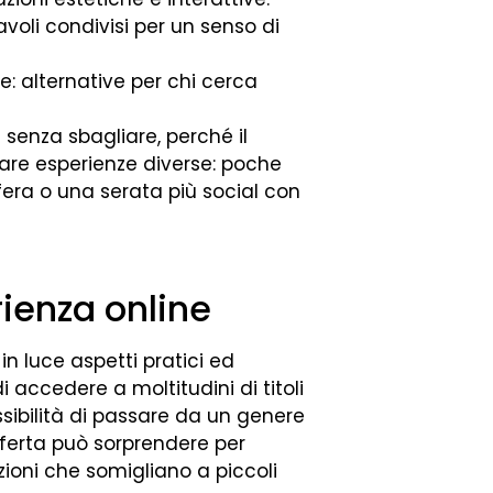
avoli condivisi per un senso di
e: alternative per chi cerca
 senza sbagliare, perché il
rnare esperienze diverse: poche
fera o una serata più social con
rienza online
in luce aspetti pratici ed
 accedere a moltitudini di titoli
ossibilità di passare da un genere
offerta può sorprendere per
zioni che somigliano a piccoli