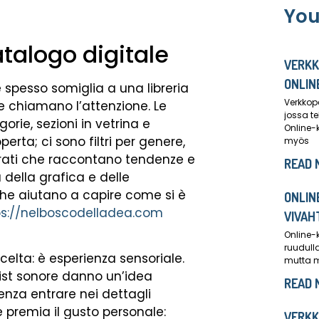
You
talogo digitale
VERKK
ONLIN
 spesso somiglia a una libreria
Verkkope
 che chiamano l’attenzione. Le
jossa t
orie, sezioni in vetrina e
Online-k
erta; ci sono filtri per genere,
myös
urati che raccontano tendenze e
READ 
 della grafica e delle
e che aiutano a capire come si è
ONLIN
ps://nelboscodelladea.com
VIVAH
Online-k
ruudull
celta: è esperienza sensoriale.
mutta me
list sonore danno un’idea
READ 
nza entrare nei dettagli
e premia il gusto personale:
VERKK