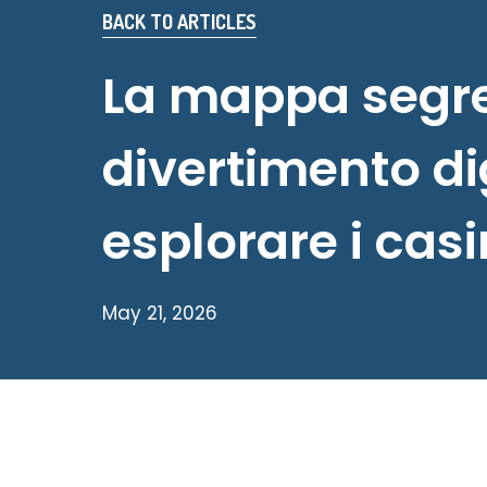
BACK TO ARTICLES
La mappa segre
divertimento di
esplorare i cas
May 21, 2026