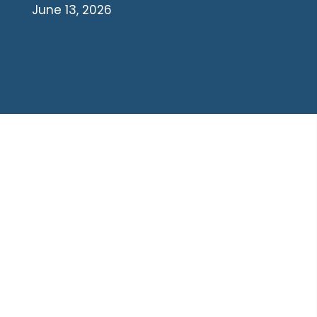
June 13, 2026