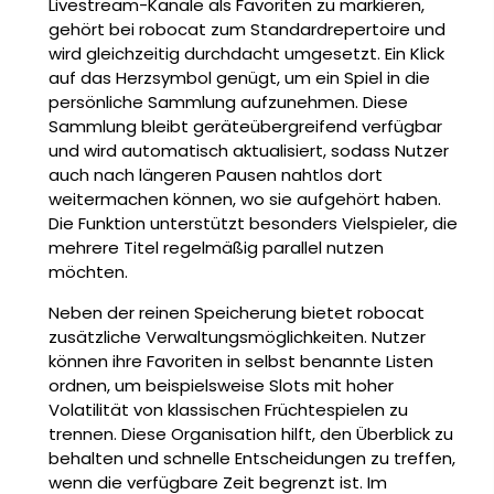
Livestream-Kanäle als Favoriten zu markieren,
gehört bei robocat zum Standardrepertoire und
wird gleichzeitig durchdacht umgesetzt. Ein Klick
auf das Herzsymbol genügt, um ein Spiel in die
persönliche Sammlung aufzunehmen. Diese
Sammlung bleibt geräteübergreifend verfügbar
und wird automatisch aktualisiert, sodass Nutzer
auch nach längeren Pausen nahtlos dort
weitermachen können, wo sie aufgehört haben.
Die Funktion unterstützt besonders Vielspieler, die
mehrere Titel regelmäßig parallel nutzen
möchten.
Neben der reinen Speicherung bietet robocat
zusätzliche Verwaltungsmöglichkeiten. Nutzer
können ihre Favoriten in selbst benannte Listen
ordnen, um beispielsweise Slots mit hoher
Volatilität von klassischen Früchtespielen zu
trennen. Diese Organisation hilft, den Überblick zu
behalten und schnelle Entscheidungen zu treffen,
wenn die verfügbare Zeit begrenzt ist. Im