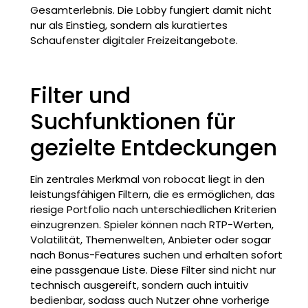
Gesamterlebnis. Die Lobby fungiert damit nicht
nur als Einstieg, sondern als kuratiertes
Schaufenster digitaler Freizeitangebote.
Filter und
Suchfunktionen für
gezielte Entdeckungen
Ein zentrales Merkmal von robocat liegt in den
leistungsfähigen Filtern, die es ermöglichen, das
riesige Portfolio nach unterschiedlichen Kriterien
einzugrenzen. Spieler können nach RTP-Werten,
Volatilität, Themenwelten, Anbieter oder sogar
nach Bonus-Features suchen und erhalten sofort
eine passgenaue Liste. Diese Filter sind nicht nur
technisch ausgereift, sondern auch intuitiv
bedienbar, sodass auch Nutzer ohne vorherige