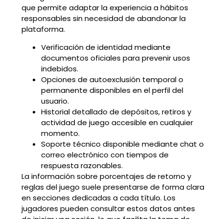
que permite adaptar la experiencia a hábitos
responsables sin necesidad de abandonar la
plataforma.
Verificación de identidad mediante
documentos oficiales para prevenir usos
indebidos.
Opciones de autoexclusión temporal o
permanente disponibles en el perfil del
usuario.
Historial detallado de depósitos, retiros y
actividad de juego accesible en cualquier
momento.
Soporte técnico disponible mediante chat o
correo electrónico con tiempos de
respuesta razonables.
La información sobre porcentajes de retorno y
reglas del juego suele presentarse de forma clara
en secciones dedicadas a cada título. Los
jugadores pueden consultar estos datos antes