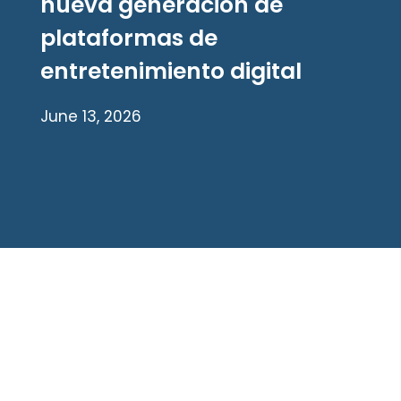
nueva generación de
plataformas de
entretenimiento digital
June 13, 2026