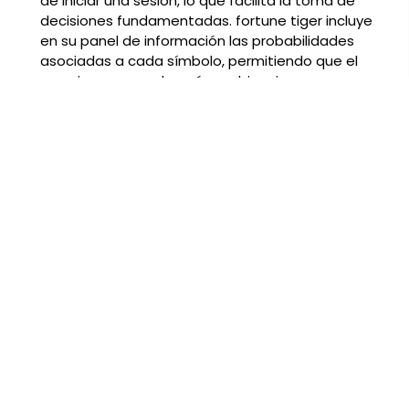
de iniciar una sesión, lo que facilita la toma de
decisiones fundamentadas. fortune tiger incluye
en su panel de información las probabilidades
asociadas a cada símbolo, permitiendo que el
usuario comprenda qué combinaciones generan
mayores recompensas y cómo se distribuyen los
premios a lo largo del tiempo.
Comparado con experiencias anteriores donde la
información estaba oculta o era difícil de
localizar, las plataformas actuales priorizan la
claridad. Esta evolución responde tanto a
regulaciones más estrictas como a la demanda
de los propios usuarios, que prefieren entender
las condiciones antes de depositar fondos. La
disponibilidad de herramientas de ayuda y de
reportes personalizados contribuye a que la
experiencia se perciba como más segura y
predecible.