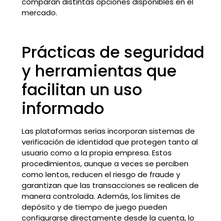
comparan distintas opciones disponibles en el
mercado.
Prácticas de seguridad
y herramientas que
facilitan un uso
informado
Las plataformas serias incorporan sistemas de
verificación de identidad que protegen tanto al
usuario como a la propia empresa. Estos
procedimientos, aunque a veces se perciben
como lentos, reducen el riesgo de fraude y
garantizan que las transacciones se realicen de
manera controlada. Además, los límites de
depósito y de tiempo de juego pueden
configurarse directamente desde la cuenta, lo