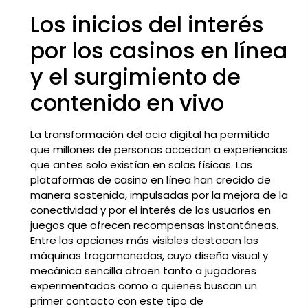
Los inicios del interés
por los casinos en línea
y el surgimiento de
contenido en vivo
La transformación del ocio digital ha permitido
que millones de personas accedan a experiencias
que antes solo existían en salas físicas. Las
plataformas de casino en línea han crecido de
manera sostenida, impulsadas por la mejora de la
conectividad y por el interés de los usuarios en
juegos que ofrecen recompensas instantáneas.
Entre las opciones más visibles destacan las
máquinas tragamonedas, cuyo diseño visual y
mecánica sencilla atraen tanto a jugadores
experimentados como a quienes buscan un
primer contacto con este tipo de