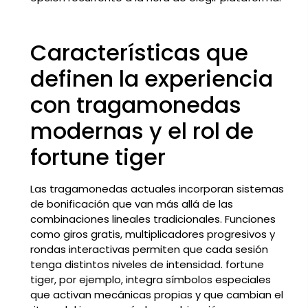
Características que
definen la experiencia
con tragamonedas
modernas y el rol de
fortune tiger
Las tragamonedas actuales incorporan sistemas
de bonificación que van más allá de las
combinaciones lineales tradicionales. Funciones
como giros gratis, multiplicadores progresivos y
rondas interactivas permiten que cada sesión
tenga distintos niveles de intensidad. fortune
tiger, por ejemplo, integra símbolos especiales
que activan mecánicas propias y que cambian el