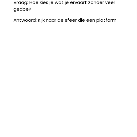
Vraag: Hoe kies je wat je ervaart zonder veel
gedoe?
Antwoord: Kijk naar de sfeer die een platform
uitstraalt in de eerste pagina’s en tijdens een
korte verkenning. Voelt het gastvrij en afgewerkt?
Dat zegt vaak meer dan grote beloften of
flashiness.
Vraag: Is het vooral voor een specifieke
doelgroep?
Antwoord: Nee, de aantrekkingskracht van kleine
luxedetails spreekt verschillende leeftijden aan.
Sommigen komen voor de ontspanning, anderen
voor het sociale aspect — in alle gevallen werkt
nuance beter dan bombast.
Tot slot: een premium beleving draait om
aandacht, niet om overdaad. Een paar
doordachte snufjes en vriendelijke menselijke
aanrakingen maken van een online casino-avond