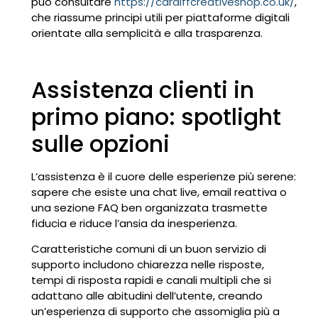
può consultare
https://cardiffcreativeshop.co.uk/
,
che riassume principi utili per piattaforme digitali
orientate alla semplicità e alla trasparenza.
Assistenza clienti in
primo piano: spotlight
sulle opzioni
L’assistenza è il cuore delle esperienze più serene:
sapere che esiste una chat live, email reattiva o
una sezione FAQ ben organizzata trasmette
fiducia e riduce l’ansia da inesperienza.
Caratteristiche comuni di un buon servizio di
supporto includono chiarezza nelle risposte,
tempi di risposta rapidi e canali multipli che si
adattano alle abitudini dell’utente, creando
un’esperienza di supporto che assomiglia più a