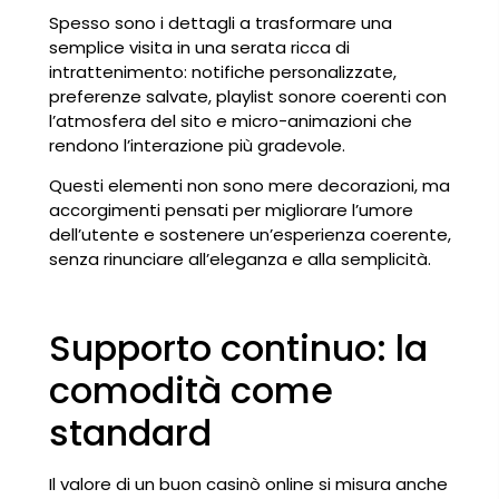
Spesso sono i dettagli a trasformare una
semplice visita in una serata ricca di
intrattenimento: notifiche personalizzate,
preferenze salvate, playlist sonore coerenti con
l’atmosfera del sito e micro-animazioni che
rendono l’interazione più gradevole.
Questi elementi non sono mere decorazioni, ma
accorgimenti pensati per migliorare l’umore
dell’utente e sostenere un’esperienza coerente,
senza rinunciare all’eleganza e alla semplicità.
Supporto continuo: la
comodità come
standard
Il valore di un buon casinò online si misura anche