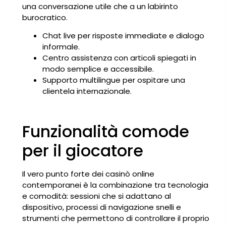
una conversazione utile che a un labirinto
burocratico.
Chat live per risposte immediate e dialogo
informale.
Centro assistenza con articoli spiegati in
modo semplice e accessibile.
Supporto multilingue per ospitare una
clientela internazionale.
Funzionalità comode
per il giocatore
Il vero punto forte dei casinò online
contemporanei è la combinazione tra tecnologia
e comodità: sessioni che si adattano al
dispositivo, processi di navigazione snelli e
strumenti che permettono di controllare il proprio