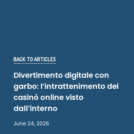
BACK TO ARTICLES
Divertimento digitale con
garbo: l’intrattenimento dei
casinò online visto
dall’interno
June 24, 2026