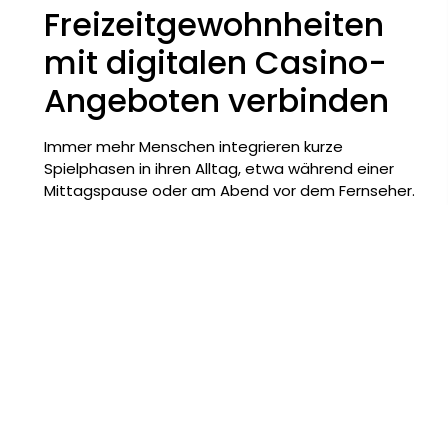
Freizeitgewohnheiten
mit digitalen Casino-
Angeboten verbinden
Immer mehr Menschen integrieren kurze
Spielphasen in ihren Alltag, etwa während einer
Mittagspause oder am Abend vor dem Fernseher.
Statt stundenlanger Sitzungen bevorzugen viele
kurze, fokussierte Runden. Die technische
Ausgereiftheit heutiger Plattformen macht genau
das möglich, da Ladezeiten gering und die
Navigation flüssig sind. Dadurch wird das digitale
Casino zu einer Ergänzung der bestehenden
Freizeitgestaltung.
Ein weiterer Trend zeigt sich in der Kombination
von Livestream-Inhalten mit sozialen Elementen.
Zuschauer können über Chat-Funktionen mit dem
Dealer oder anderen Spielern kommunizieren und