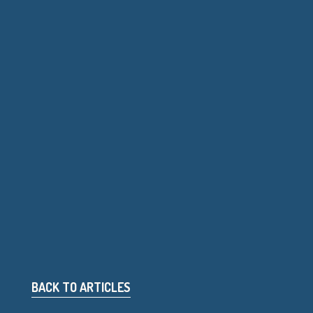
BACK TO ARTICLES