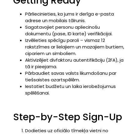
Getting Ready
Pārliecinieties, ka jums ir derīga e-pasta
adrese un mobilais tālrunis.
Sagatavojiet personu apliecinošu
dokumentu (pase, ID karte) verifikācijai.
Izvēlieties spēcīgu paroli – vismaz 12
rakstzīmes ar lielajiem un mazajiem burtiem,
cipariem un simboliem.
Aktivizējiet divfaktoru autentifikāciju (2FA), ja
tā ir pieejama.
Pārbaudiet savas valsts likumdošanu par
tiešsaistes azartspēlēm.
Iestatiet budžetu un laika ierobežojumus
spēlēšanai.
Step-by-Step Sign-Up
Dodieties uz oficiālo tīmekļa vietni no