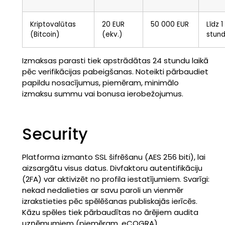
Kriptovalūtas
20 EUR
50 000 EUR
Līdz 1
(Bitcoin)
(ekv.)
stund
Izmaksas parasti tiek apstrādātas 24 stundu laikā
pēc verifikācijas pabeigšanas. Noteikti pārbaudiet
papildu nosacījumus, piemēram, minimālo
izmaksu summu vai bonusa ierobežojumus.
Security
Platforma izmanto SSL šifrēšanu (AES 256 biti), lai
aizsargātu visus datus. Divfaktoru autentifikāciju
(2FA) var aktivizēt no profila iestatījumiem. Svarīgi:
nekad nedalieties ar savu paroli un vienmēr
izrakstieties pēc spēlēšanas publiskajās ierīcēs.
Kāzu spēles tiek pārbaudītas no ārējiem audita
uzņēmumiem (piemēram, eCOGRA).