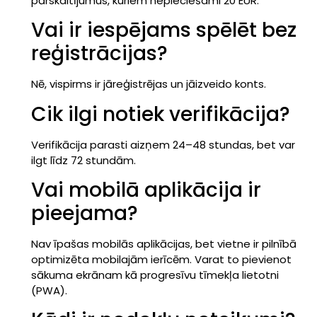
pārskaitījumus, kuriem nepieciešami 20 EUR.
Vai ir iespējams spēlēt bez
reģistrācijas?
Nē, vispirms ir jāreģistrējas un jāizveido konts.
Cik ilgi notiek verifikācija?
Verifikācija parasti aizņem 24–48 stundas, bet var
ilgt līdz 72 stundām.
Vai mobilā aplikācija ir
pieejama?
Nav īpašas mobilās aplikācijas, bet vietne ir pilnībā
optimizēta mobilajām ierīcēm. Varat to pievienot
sākuma ekrānam kā progresīvu tīmekļa lietotni
(PWA).